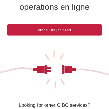
opérations en ligne
Aller à CIBC en direct
Une
nouvelle
fenêtre
s'affichera.
Looking for other CIBC services?