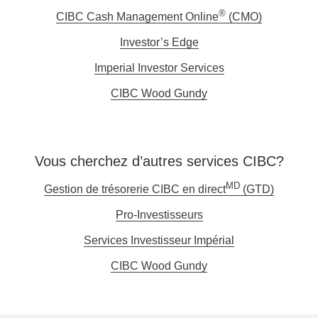
®
CIBC Cash Management Online
(CMO)
Opens
in
Investor’s Edge
Opens
a
in
Imperial Investor Services
Opens
new
a
in
window.
CIBC Wood Gundy
Opens
new
a
in
window.
new
a
window.
new
Vous cherchez d’autres services CIBC?
window.
MD
Gestion de trésorerie CIBC en direct
(GTD)
Une
nouvelle
Pro-Investisseurs
Une
fenêtre
nouvelle
Services Investisseur Impérial
Une
s'affiche
fenêtre
nouvelle
CIBC Wood Gundy
Une
s'affichera.
fenêtre
nouvelle
s'affichera.
fenêtre