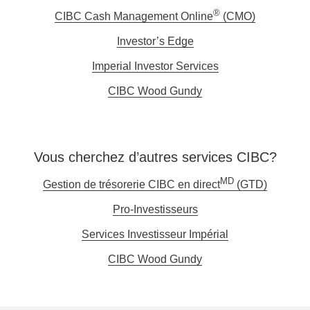
®
CIBC Cash Management Online
(CMO)
Opens
in
Investor’s Edge
Opens
a
in
Imperial Investor Services
Opens
new
a
in
window.
CIBC Wood Gundy
Opens
new
a
in
window.
new
a
window.
new
Vous cherchez d’autres services CIBC?
window.
MD
Gestion de trésorerie CIBC en direct
(GTD)
Une
nouvelle
Pro-Investisseurs
Une
fenêtre
nouvelle
Services Investisseur Impérial
Une
s'affiche
fenêtre
nouvelle
CIBC Wood Gundy
Une
s'affichera.
fenêtre
nouvelle
s'affichera.
fenêtre