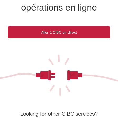
opérations en ligne
Aller à CIBC en direct
Une
nouvelle
fenêtre
s'affichera.
Looking for other CIBC services?