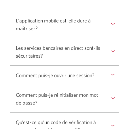
L'application mobile est-elle dure à
maîtriser?
Afficher
ou
masquer
Les services bancaires en direct sont-ils
la
sécuritaires?
Afficher
réponse.
ou
masquer
Comment puis-je ouvrir une session?
Afficher
la
ou
réponse.
masquer
Comment puis-je réinitialiser mon mot
la
de passe?
Afficher
réponse.
ou
masquer
Qu’est-ce qu’un code de vérification à
la