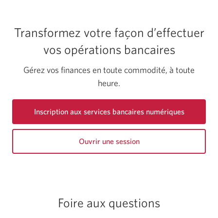
Transformez votre façon d’effectuer
vos opérations bancaires
Gérez vos finances en toute commodité, à toute
heure.
Inscription aux services bancaires numériques
Ouvrir une session
de
Services
Bancaires
en
direct
Foire aux questions
CIBC.