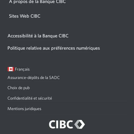
À propos de la Banque CIBC
Sites Web CIBC
Accessibilité à la Banque CIBC
Politique relative aux préférences numériques
Langue
Une
Français
sélectionnée:
boîte
Assurance-dépôts de la SADC
de
dialogue
Choix de pub
s'affichera.
Confidentialité et sécurité
Mentions juridiques