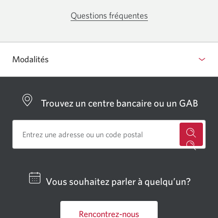
Questions fréquentes
Une
nouvelle
fenêtre
s’affichera.
Modalités
Afficher
ou
masquer
Trouvez un centre bancaire ou un GAB
Cherch
un
centre
Vous souhaitez parler à quelqu’un?
bancai
ou
Rencontrez-nous
un