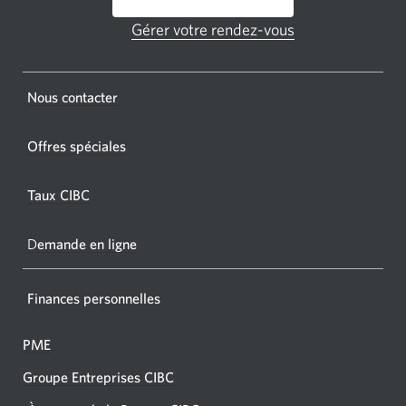
GAB
Gérer votre rendez-vous
Une
CIBC.
nouvelle
fenêtre
Une
s'affichera.
Une
Nous contacter
nouvel
nouvelle
fenêtr
fenêtre
Offres spéciales
s'affic
s’affichera.
dans
Taux CIBC
votre
navigat
D
emande en ligne
Finances personnelles
PME
Groupe Entreprises CIBC