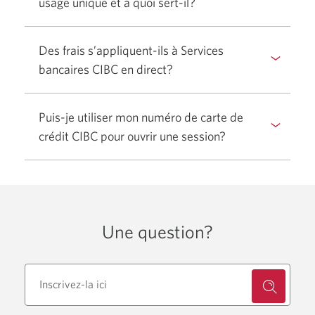
usage unique et à quoi sert-il?
Afficher
réponse.
ou
masquer
Des frais s’appliquent-ils à Services
la
bancaires CIBC en direct?
Afficher
réponse.
ou
masquer
Puis-je utiliser mon numéro de carte de
la
crédit CIBC pour ouvrir une session?
Afficher
réponse.
ou
masquer
la
réponse.
Une question?