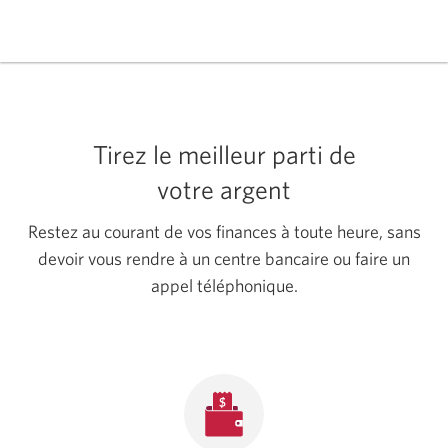
la
fenêtre
vidéo
contextuelle
Introduction
s'affichera.
à
Services
bancaires
Tirez le meilleur parti de
mobiles
votre argent
CIBC
et
Restez au courant de vos finances à toute heure, sans
à
devoir vous rendre à un centre bancaire ou faire un
Services
appel téléphonique.
bancaires
CIBC
en
direct.
Une
nouvelle