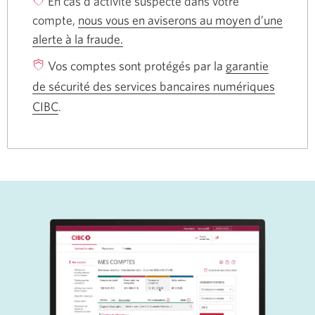
En cas d’activité suspecte dans votre
compte,
nous vous en aviserons au moyen d’une
alerte à la fraude.
Une
nouvelle
Vos comptes sont protégés par la
garantie
fenêtre
de sécurité des services bancaires numériques
s’affichera
CIBC
Une
.
dans
nouvelle
votre
fenêtre
navigateur.
s’affichera
dans
votre
navigateur.