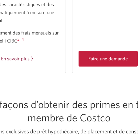
es caractéristiques et des
omatiquement à mesure que
nt
ment des frais mensuels sur
3
,
4
lli CIBC
à
Faire une demande
En savoir plus
propos
pour
du
la
Compte
carte
Intelli
CIBC
Costco
CIBC.
Mastercard.
 façons d’obtenir des primes en 
Une
nouvelle
membre
de Costco
fenêtre
s’affichera.
ns exclusives de prêt hypothécaire, de placement et de conse