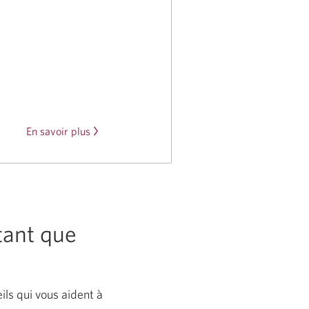
à
En savoir plus
propos
de
la
carte
CIBC
tant que
Costco
Mastercard.
ils qui vous aident à