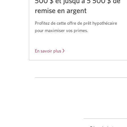
500 $
et jusqu’à
5 500 $
de
remise
en argent
Profitez de cette offre de prêt hypothécaire
pour maximiser
vos primes.
En savoir plus
sur
l’offre
de
prêt
hypothécaire
CIBC
pour
les
membres
de
Costco.