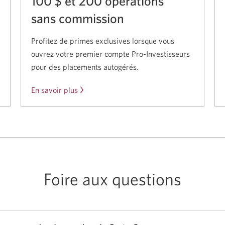
100 $
et 200 opérations
sans commission
Profitez de primes exclusives lorsque vous
ouvrez votre premier compte Pro-Investisseurs
pour des
placements autogérés.
En savoir plus
sur
l’offre
de
Pro-
Investisseurs.
Foire aux questions