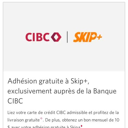
de
Récompenses
Journie.
Adhésion gratuite à Skip+,
exclusivement auprès de la Banque
CIBC
Liez votre carte de crédit CIBC admissible et profitez de la
✧
livraison gratuite
. De plus, obtenez un bon mensuel de 10
♦
$ avec votre adhésion gratuite à Skip+
.