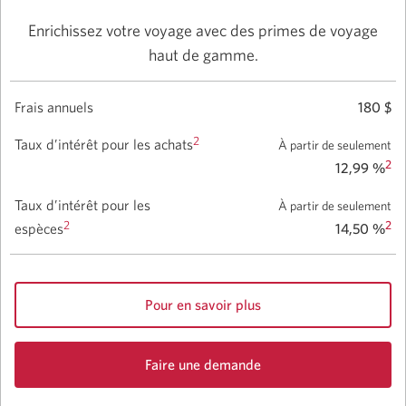
Enrichissez votre voyage avec des primes de voyage
haut de gamme.
Frais annuels
180 $
2
Taux d’intérêt pour les achats
À partir de seulement
2
12,99 %
Taux d’intérêt pour les
À partir de seulement
2
2
espèces
14,50 %
Pour en savoir plus
sur
la
Faire une demande
carte
de
Affaires
carte