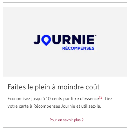
nouvelle
à
fenêtre
propos
s'affichera.
de
CIBC
par
Expedia.
Une
boîte
de
dialogue
Faites le plein à moindre coût
s’affichera.
13
Économisez jusqu’à 10 cents par litre d’essence
! Liez
votre carte à Récompenses Journie et
utilisez-la
.
Pour en savoir plus
à
propos