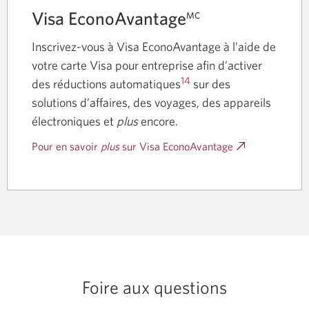
Visa EconoAvantage
MC
Inscrivez-vous à Visa EconoAvantage à l’aide de
votre carte Visa pour entreprise afin d’activer
14
des réductions automatiques
sur des
solutions d’affaires, des voyages, des appareils
électroniques et
plus
encore.
Pour en savoir
plus
sur Visa EconoAvantage
Une
nouvelle
fenêtre
s’affichera.
Foire aux questions