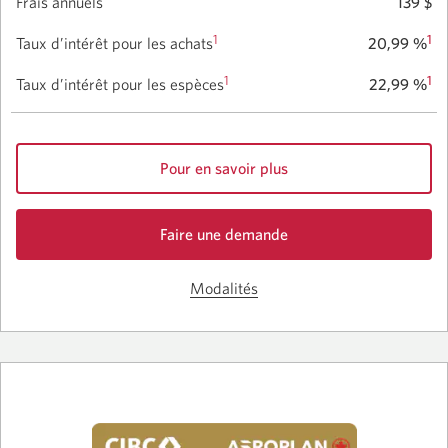
Frais annuels
139 $
1
1
Taux d’intérêt pour les achats
20,99 %
1
1
Taux d’intérêt pour les espèces
22,99 %
Pour en savoir plus
sur
la
Faire une demande
carte
de
Carte
carte
Aventura
Modalités
Passez
Carte
Visa
Aventura
aux
pour
CIBC
PME.
modalités
Visa
de
pour
PME.
la
Une
carte
nouvelle
fenêtre
Aventura