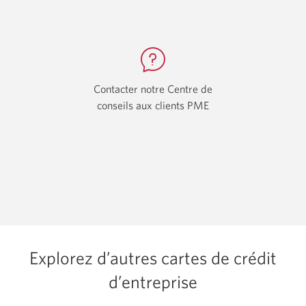
téléphone
applicat
s’affichera.
télépho
s’affiche
Contacter notre Centre de
conseils aux clients PME
Une
nouvelle
fenêtre
s'affichera.
Explorez d’autres cartes de crédit
d’entreprise