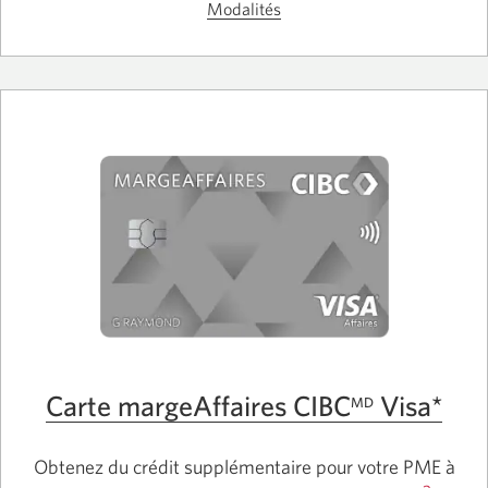
CIBC
Modalités
Passez
Carte
Visa
Affaires
aux
Aéroplan.
CIBC
modalités
Visa
de
Aéroplan.
Une
la
nouvelle
carte
fenêtre
s'affichera.
Affaires
CIBC
Visa
Aéroplan.
Carte margeAffaires CIBC
Visa*
MD
Obtenez du crédit supplémentaire pour votre PME à