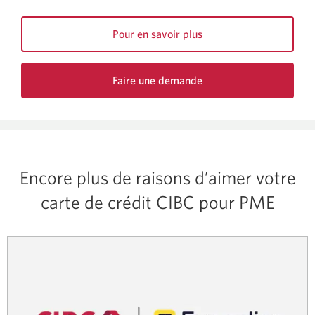
Pour en savoir plus
sur
la
Faire une demande
carte
de
d’affaires
carte
CIBC
d’affaires
Costco
CIBC
Mastercard.
Costco
Mastercard.
Encore plus de raisons d’aimer votre
Une
nouvelle
carte de crédit CIBC pour PME
fenêtre
s'affichera.