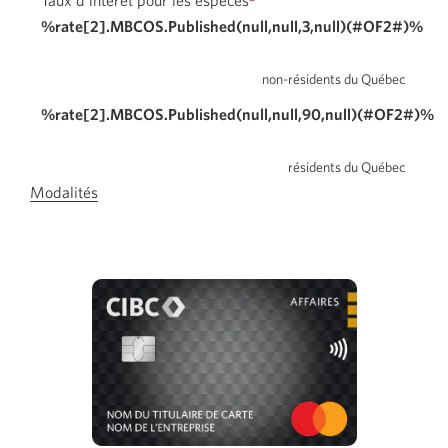
Taux d’intérêt pour les espèces
%rate[2].MBCOS.Published(null,null,3,null)(#OF2#)%
non-résidents du Québec
%rate[2].MBCOS.Published(null,null,90,null)(#OF2#)%
résidents du Québec
Modalités
Passez
aux
modalités
de
la
carte
d’affaires
CIBC
Costco
Mastercard.