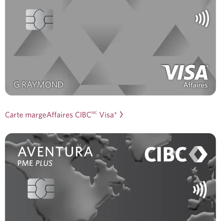
Carte margeAffaires CIBC
Visa*
MC