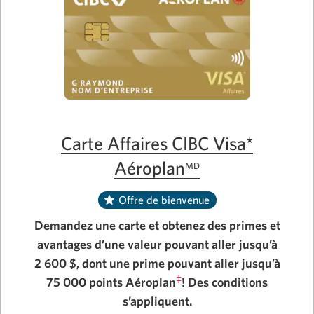
s'affichera.
CIBC
Visa
pour
PME.
Carte Affaires CIBC Visa*
Aéroplan
MD
Offre de bienvenue
Demandez une carte et obtenez des primes et
avantages d’une valeur pouvant aller jusqu’à
2 600 $, dont une prime pouvant aller jusqu’à
‡
75 000 points Aéroplan
! Des conditions
s’appliquent.