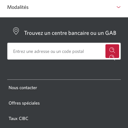
Modalités
Trouvez un centre bancaire ou un GAB
for
a
CIBC
bankin
Opens
Nous contacter
centre
a
or
new
Offres spéciales
ATM.
window.
Opens
Taux CIBC
a