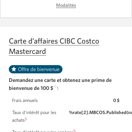
carte
CIBC
Modalités
Passez
margeAffaires
Visa.
CIBC
aux
Visa.
modalités
Une
de
nouvelle
fenêtre
la
Carte d’affaires CIBC Costco
s'affichera.
carte
Mastercard
margeAffaires
CIBC
Visa.
Offre de bienvenue
Demandez une carte et obtenez une prime de
♢
bienvenue de 100 $
!
Frais annuels
0 $
Taux d’intérêt pour les
%rate[2].MBCOS.Published(nu
5
achats
5