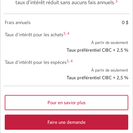
3
taux d’intérêt réduit sans aucuns fais annuels.
Frais annuels
0 $
3
,
4
Taux d’intérêt pour les achats
À partir de seulement
Taux préférentiel CIBC + 2,5 %
3
,
4
Taux d’intérêt pour les espèces
À partir de seulement
Taux préférentiel CIBC + 2,5 %
Pour en savior plus
sur
la
Faire une demande
carte
de
margeAffaires