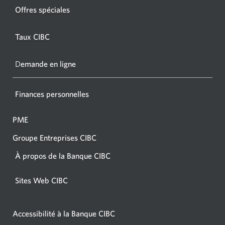
fenêtr
fenêtre
Offres spéciales
s'affic
s’affichera.
dans
Taux CIBC
votre
navigat
D
emande en ligne
Finances personnelles
PME
Groupe Entreprises CIBC
À propos de la Banque CIBC
Sites Web CIBC
Accessibilité à la Banque CIBC