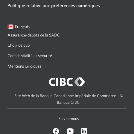
Politique relative aux préférences numériques
Langue
Une
Français
sélectionnée:
boîte
Assurance-dépôts de la SADC
de
dialogue
Choix de pub
s'affichera.
Confidentialité et sécurité
Mentions juridiques
Site Web de la Banque Canadienne Impériale de Commerce – ©
Banque CIBC.
Suivez-nous
sur
Sur
sur
Facebook.
Youtube.
LinkedIn.