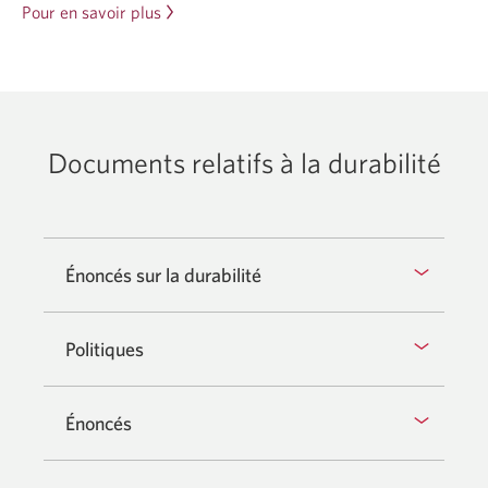
Pour en savoir plus
sur
la
lutte
contre
le
changement
Documents relatifs à la durabilité
climatique.
Énoncés sur la durabilité
Politiques
Énoncés