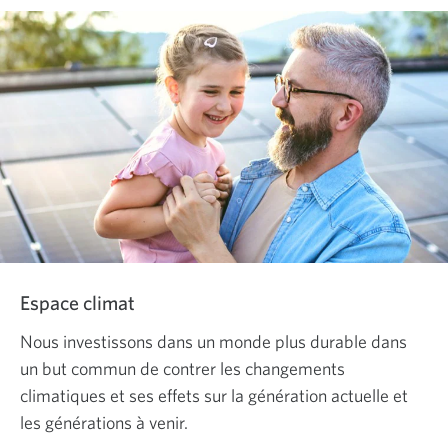
anglais
seulement.
Une
nouvelle
fenêtre
s’affichera.
Espace climat
Nous investissons dans un monde plus durable dans
un but commun de contrer les changements
climatiques et ses effets sur la génération actuelle et
les générations à venir.