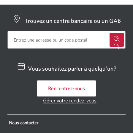
Trouvez un centre bancaire ou un GAB
Cherch
un
centre
Vous souhaitez parler à quelqu’un?
bancai
ou
Rencontrez-nous
un
GAB
Gérer votre rendez-vous
Une
CIBC.
nouvelle
fenêtre
Une
s'affichera.
Une
Nous contacter
nouvel
nouvelle