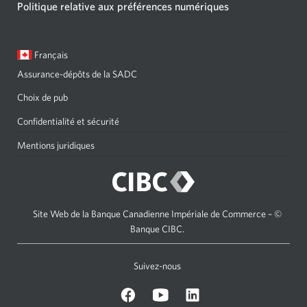
Politique relative aux préférences numériques
Langue
Une
Français
sélectionnée:
boîte
Assurance-dépôts de la SADC
de
dialogue
Choix de pub
s'affichera.
Confidentialité et sécurité
Mentions juridiques
Site Web de la Banque Canadienne Impériale de Commerce – ©
Banque CIBC.
Suivez-nous
sur
Sur
sur
Facebook.
Youtube.
LinkedIn.