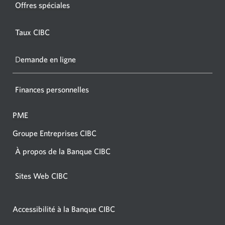
fenêtre
Offres spéciales
s'affic
s’affichera.
dans
Taux CIBC
votre
navigat
D
emande en ligne
Finances personnelles
PME
Groupe Entreprises CIBC
À propos de la Banque CIBC
Sites Web CIBC
Accessibilité à la Banque CIBC