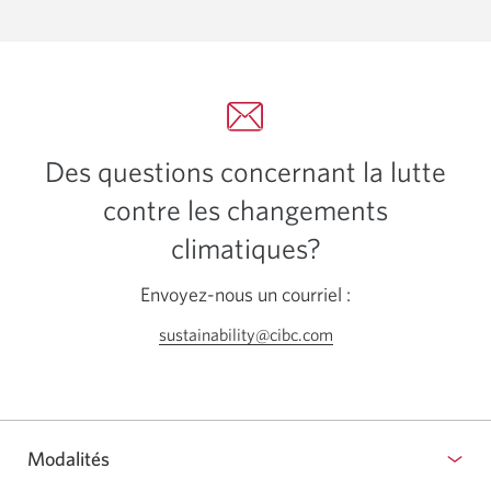
fenêtre
s’affichera.
Des questions concernant la lutte
contre les changements
climatiques?
Envoyez-nous un courriel :
sustainability@cibc.com
Votre
application
courriel
s'ouvrira.
Modalités