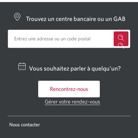
Trouvez un centre bancaire ou un GAB
Cherch
un
centre
Vous souhaitez parler à quelqu’un?
bancai
ou
Rencontrez-nous
un
GAB
Gérer votre rendez-vous
Une
CIBC.
nouvelle
fenêtre
Une
s'affichera.
Une
Nous contacter
nouvel
nouvelle
fenêtr