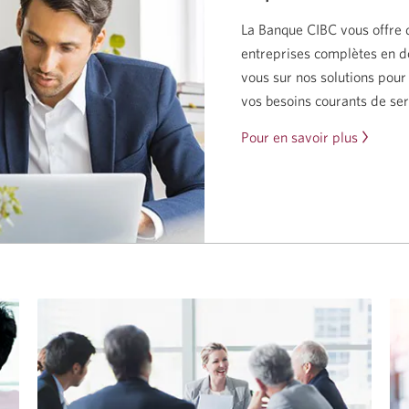
La Banque CIBC vous offre 
entreprises complètes en d
vous sur nos solutions pou
vos besoins courants de ser
Pour en savoir plus
sur
les
opérati
bancair
courante