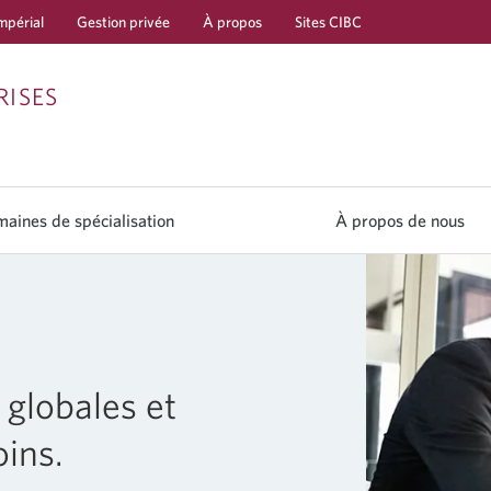
mpérial
Gestion privée
À propos
Sites CIBC
Passer
Passer
Passer
RISES
à
au
à
Services
contenu
la
bancaires
navigation
aines de spécialisation
À propos de nous
en
direct
 globales et
oins.