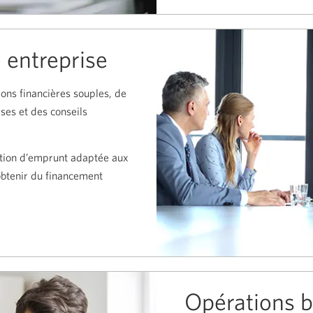
des
flux
 entreprise
de
trésorer
ons financières souples, de
ises et des conseils
lution d’emprunt adaptée aux
obtenir du financement
Opérations b