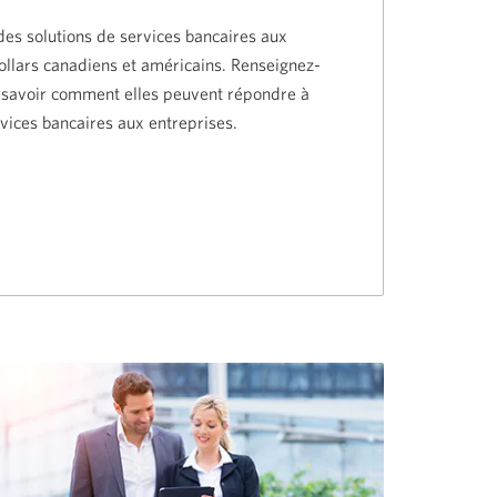
des solutions de services bancaires aux
ollars canadiens et américains. Renseignez-
r savoir comment elles peuvent répondre à
vices bancaires aux entreprises.
ons
es
s.