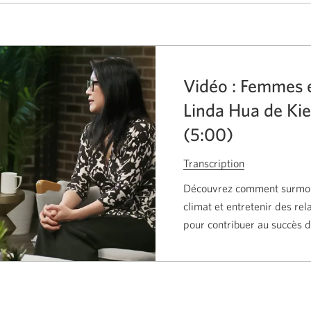
Vidéo : Femmes e
Linda Hua de Kie
(5:00)
Transcription
de
la
Découvrez comment surmont
vidéo
climat et entretenir des rel
intitulée
pour contribuer au succès d
Femmes
en
affaires
avec
Linda