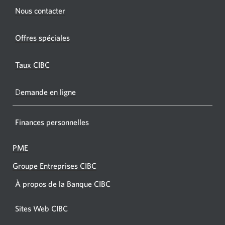
Une
s'affichera.
Une
Nous contacter
nouvel
nouvelle
fenêtr
fenêtre
Offres spéciales
s'affic
s’affichera.
dans
Taux CIBC
votre
navigat
D
emande en ligne
Finances personnelles
PME
Groupe Entreprises CIBC
À propos de la Banque CIBC
Sites Web CIBC