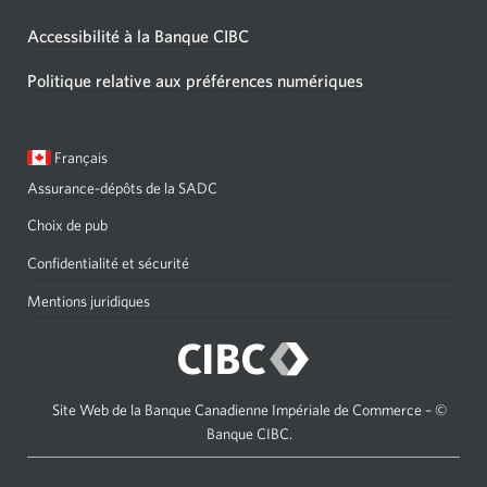
Accessibilité à la Banque CIBC
Politique relative aux préférences numériques
Langue
Une
Français
sélectionnée:
boîte
Assurance-dépôts de la SADC
de
dialogue
Choix de pub
s'affichera.
Confidentialité et sécurité
Mentions juridiques
Site Web de la Banque Canadienne Impériale de Commerce – ©
Banque CIBC.