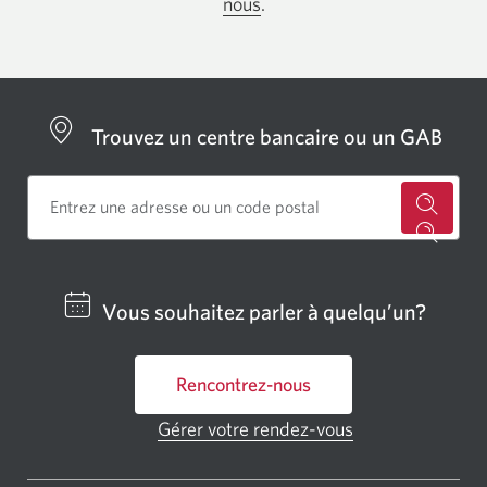
nous
.
Trouvez un centre bancaire ou un GAB
Cherch
un
centre
Vous souhaitez parler à quelqu’un?
bancai
ou
Rencontrez-nous
un
GAB
Gérer votre rendez-vous
Une
CIBC.
nouvelle
fenêtre