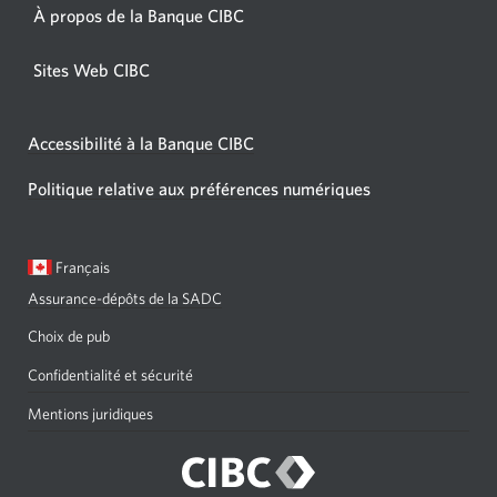
À propos de la Banque CIBC
Sites Web CIBC
Accessibilité à la Banque CIBC
Politique relative aux préférences numériques
Langue
Une
Français
sélectionnée:
boîte
Assurance-dépôts de la SADC
de
dialogue
Choix de pub
s'affichera.
Confidentialité et sécurité
Mentions juridiques