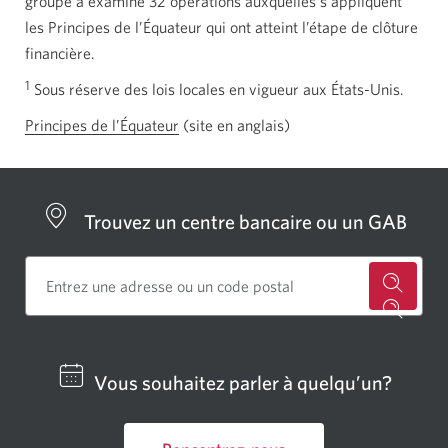
groupe a examiné 32 opérations auxquelles s’appliquent
les Principes de l’Équateur qui ont atteint l’étape de clôture
financière.
1
Sous réserve des lois locales en vigueur aux États-Unis.
Principes de l’Équateur
Site
(site en anglais)
en
anglais.
Une
Trouvez un centre bancaire ou un GAB
nouvelle
fenêtre
s’affichera.
Cherch
un
centre
Vous souhaitez parler à quelqu’un?
bancai
ou