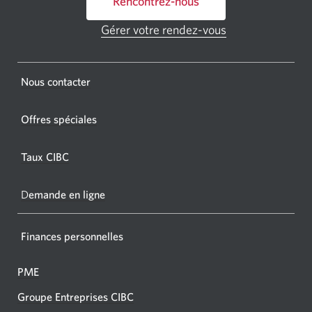
Rencontrez-nous
un
GAB
Gérer votre rendez-vous
Une
CIBC.
nouvelle
fenêtre
Une
s'affichera.
Une
Nous contacter
nouvel
nouvelle
fenêtr
fenêtre
Offres spéciales
s'affic
s’affichera.
dans
Taux CIBC
votre
navigat
D
emande en ligne
Finances personnelles
PME
Groupe Entreprises CIBC