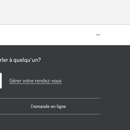
hone
ira.
ler à quelqu’un?
Gérer votre rendez-vous
D
emande en ligne