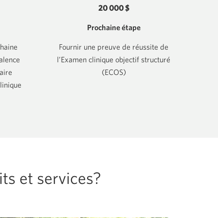
20 000 $
Prochaine étape
chaine
Fournir une preuve de réussite de
alence
l’Examen clinique objectif structuré
aire
(ECOS)
linique
ts et services?