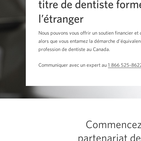
titre de dentiste form
among
menu
items
l’étranger
or
open
a
sub-
Nous pouvons vous offrir un soutien financier et 
menu.
alors que vous entamez la démarche d'équivalen
ESC
to
profession de dentiste au Canada.
close
a
sub-
Communiquer avec un expert au
1 866 525-862
menu
and
return
to
top
level
menu
items.
Commencez v
partenariat de