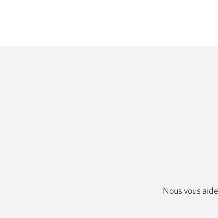
nouvelle
fenêtre
s'affichera.
Nous vous aide