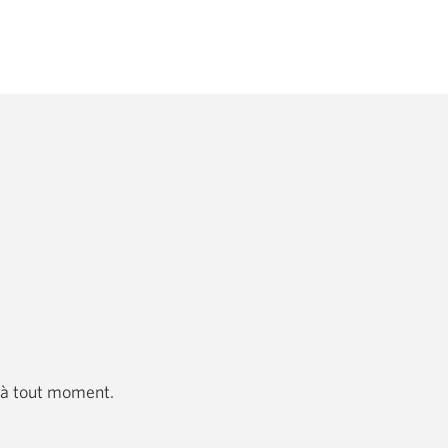
nouvelle
fenêtre
s'affichera.
 à tout moment.
cation