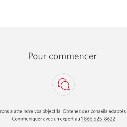
fenêtre
s'affichera.
Pour commencer
rons à atteindre vos objectifs. Obtenez des conseils adaptés
Communiquer avec un expert au
1 866 525-8622
Votre
appli