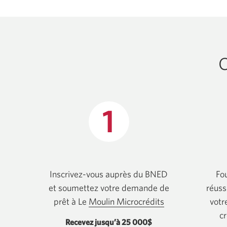
C
Inscrivez-vous auprès du BNED
Fo
et soumettez votre demande de
réuss
prêt à Le
Moulin Microcrédits
Une
votr
nouvelle
cr
Recevez jusqu’à
25 000$