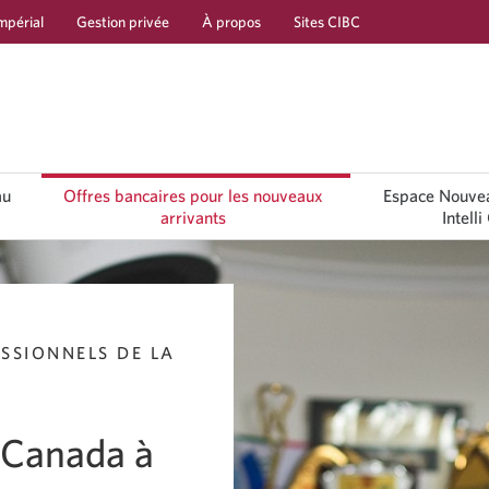
mpérial
Gestion privée
À propos
Sites CIBC
Passer
Passer
Passer
à
au
à
Services
contenu
la
bancaires
navigation
au
Offres bancaires pour les nouveaux
Espace Nouvea
arrivants
Intell
en
direct
SSIONNELS DE LA
u Canada à