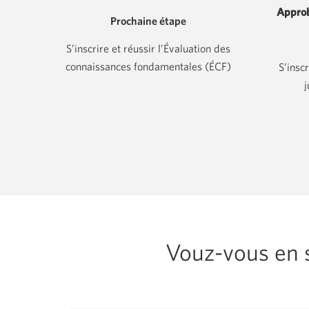
fenêtre
Approb
s'affichera.
Prochaine étape
S’inscrire et réussir l’Évaluation des
connaissances fondamentales (ÉCF)
S’inscr
j
Vouz-vous en s