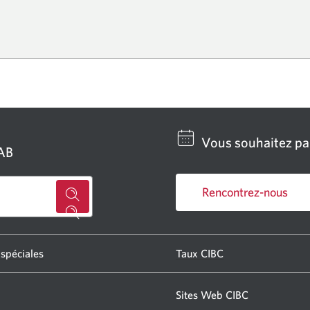
télép
s'ouvr
Vous souhaitez par
GAB
Rencontrez-nous
Chercher
Une
un
nouvelle
centre
fenêtre
 spéciales
Taux CIBC
s'affichera.
bancaire
ou
Sites Web CIBC