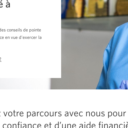
é à
des conseils de pointe
ce en vue d'exercer la
2
Votre
application
téléphone
s'ouvrira.
otre parcours avec nous pour p
 confiance et d’une aide financi