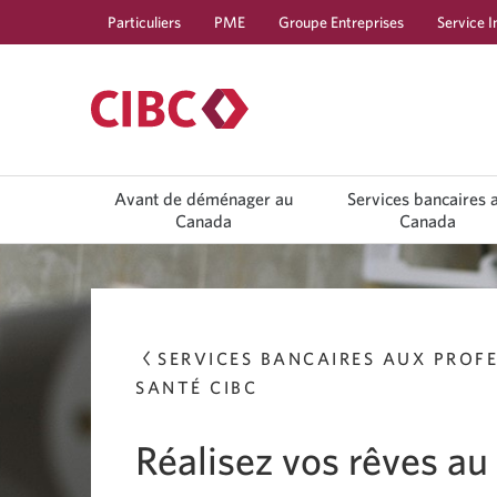
Particuliers
PME
Groupe Entreprises
Service I
Use
Avant de déménager au
Services bancaires 
left/right
arrow
Canada
Canada
keys
to
move
between
top
level
menu
SERVICES BANCAIRES AUX PROFE
items.
Arrow
SANTÉ CIBC
keys
or
space
Réalisez vos rêves a
bar
to
move