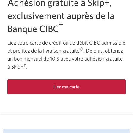
Adhésion gratuite à Skip+,
exclusivement auprès de la
†
Banque CIBC
Liez votre carte de crédit ou de débit CIBC admissible
♢
et profitez de la livraison gratuite
. De plus, obtenez
un bon mensuel de 10 $ avec votre adhésion gratuite
†
à Skip+
.
Lier ma carte
Une
nouvelle
fenêtre
s’affichera.