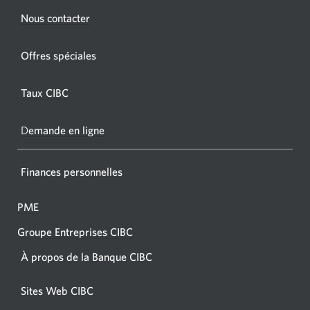
Une
s'affichera.
Une
Nous contacter
nouvel
nouvelle
fenêtr
fenêtre
Offres spéciales
s'affic
s’affichera.
dans
Taux CIBC
votre
navigat
D
emande en ligne
Finances personnelles
PME
Groupe Entreprises CIBC
À propos de la Banque CIBC
Sites Web CIBC