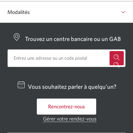
fenêtre
s’affichera.
Modalités
Trouvez un centre bancaire ou un GAB
Cherch
un
centre
Vous souhaitez parler à quelqu’un?
bancai
ou
Rencontrez-nous
un
GAB
Gérer votre rendez-vous
Une
CIBC.
nouvelle
fenêtre