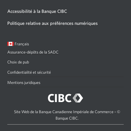
Accessibilité à la Banque CIBC
Politique relative aux préférences numériques
Langue
Une
Français
sélectionnée:
boîte
Assurance-dépôts de la SADC
de
dialogue
Choix de pub
s'affichera.
Confidentialité et sécurité
Mentions juridiques
Site Web de la Banque Canadienne Impériale de Commerce – ©
Banque CIBC.