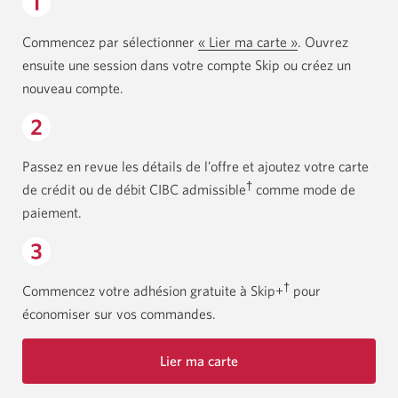
Commencez par sélectionner
« Lier ma carte »
Une
. Ouvrez
ensuite une session dans votre compte Skip ou créez un
nouvelle
nouveau compte.
fenêtre
s’affichera.
Passez en revue les détails de l’offre et ajoutez votre carte
†
de crédit ou de débit CIBC admissible
comme mode de
paiement.
†
Commencez votre adhésion gratuite à Skip+
pour
économiser sur vos commandes.
Lier ma carte
Une