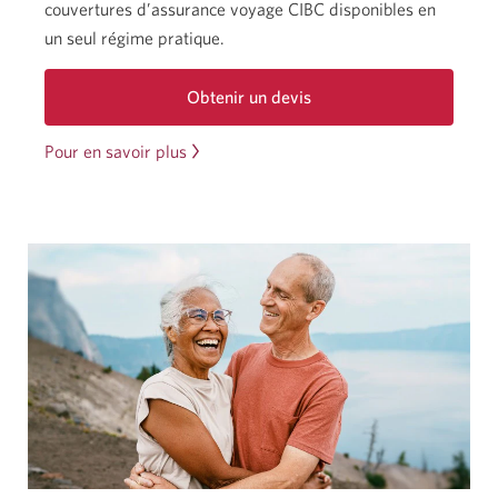
couvertures d’assurance voyage CIBC disponibles en
un seul régime pratique.
Obtenir un devis
pour
l’Assurance
Pour en savoir plus
à
voyage
propos
multirisque
CIBC.
de
Une
l’Assurance
boîte
de
voyage
dialogue
multirisque
s’affichera.
CIBC.