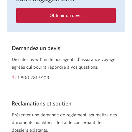
Obtenir un devis
pour
l’Assurance
voyage
CIBC.
Une
Demandez un devis
boîte
de
Discutez avec l’un de nos agents d’assurance voyage
dialogue
s’affichera.
agréés qui pourra répondre à vos questions.
1 800 281-9109
Votre application téléphone s’ouvrira.
Réclamations et soutien
Présenter une demande de règlement, soumettre des
documents ou obtenir de l’aide concernant des
dossiers existants.