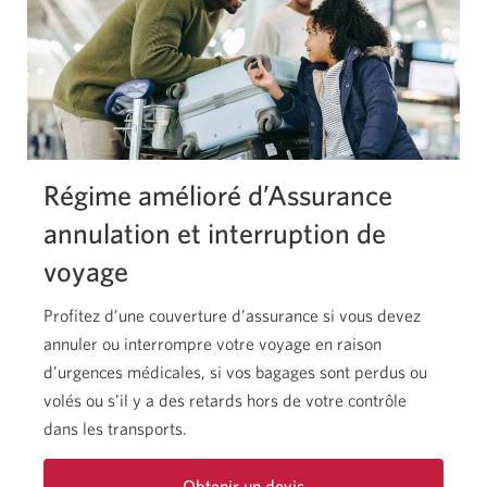
de
de
voyage
dialogue
s’affichera.
CIBC.
Régime amélioré d’Assurance
annulation et interruption de
voyage
Profitez d’une couverture d’assurance si vous devez
annuler ou interrompre votre voyage en raison
d’urgences médicales, si vos bagages sont perdus ou
volés ou s’il y a des retards hors de votre contrôle
dans les transports.
Obtenir un devis