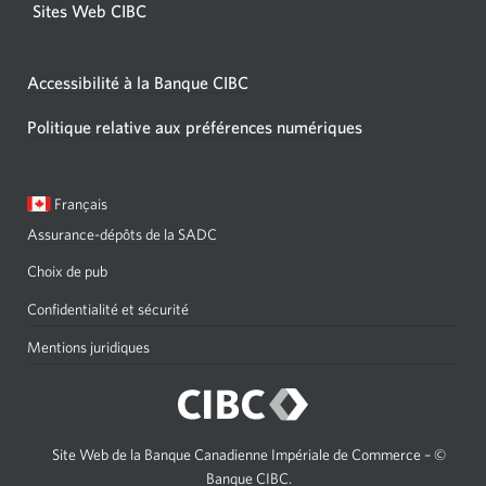
Sites Web CIBC
Accessibilité à la Banque CIBC
Politique relative aux préférences numériques
Langue
Une
Français
sélectionnée:
boîte
Assurance-dépôts de la SADC
de
dialogue
Choix de pub
s'affichera.
Confidentialité et sécurité
Mentions juridiques
Site Web de la Banque Canadienne Impériale de Commerce – ©
Banque CIBC.