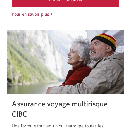
pour
le
Pour en savoir plus
à
régime
propos
amélioré
d’Assurance
du
annulation
régime
et
interruption
amélioré
de
d’Assurance
voyage
annulation
CIBC
Une
et
boîte
interruption
de
de
dialogue
s’affichera.
voyage
CIBC.
Assurance voyage multirisque
CIBC
Une formule tout-en-un qui regroupe toutes les