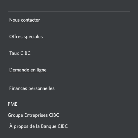
CIBC.
nouvelle
fenêtre
Une
s'affichera.
Une
Nous contacter
nouvel
nouvelle
fenêtr
fenêtre
Offres spéciales
s'affic
s’affichera.
dans
Taux CIBC
votre
navigat
D
emande en ligne
Finances personnelles
PME
Groupe Entreprises CIBC
À propos de la Banque CIBC