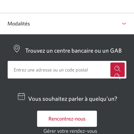
dialog
s’affic
Modalités
Trouvez un centre bancaire ou un GAB
Cherch
un
centre
Vous souhaitez parler à quelqu’un?
bancai
ou
Rencontrez-nous
un
GAB
Gérer votre rendez-vous
Une