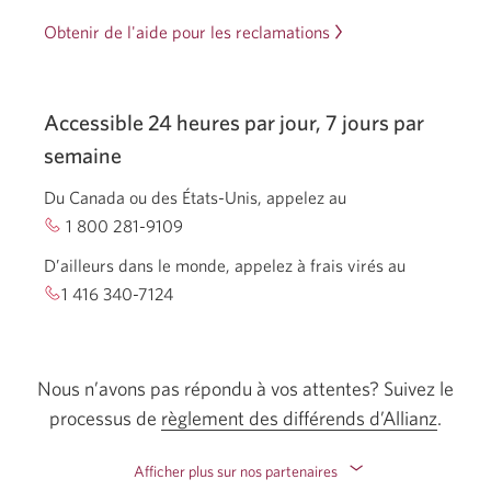
Obtenir de l'aide pour les reclamations
Accessible 24 heures par jour, 7 jours par
semaine
Du Canada ou des
États-Unis,
appelez au
1 800 281-9109
Votre application téléphone s’ouvrira.
D’ailleurs dans le monde, appelez à frais virés au
1 416 340-7124
Votre application téléphone s’ouvrira.
Nous n’avons pas répondu à vos
attentes?
Suivez le
processus de
règlement des différends
d’Allianz
Une
.
boîte
Afficher plus sur nos partenaires
de