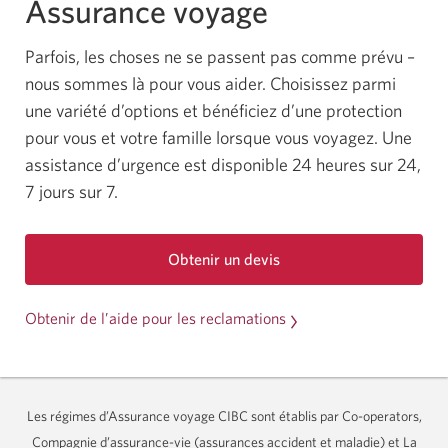
Assurance voyage
Parfois, les choses ne se passent pas comme prévu –
nous sommes là pour vous aider. Choisissez parmi
une variété d’options et bénéficiez d’une protection
pour vous et votre famille lorsque vous voyagez. Une
assistance d’urgence est disponible
24 heures
sur 24,
7 jours sur 7.
Obtenir un devis
pour
l’Assurance
voyage
Obtenir de l’aide pour les reclamations
CIBC.
Une
boîte
de
dialogue
Les régimes d’Assurance voyage CIBC sont établis par
Co-operators,
s’affichera.
Compagnie
d’assurance-vie
(assurances
accident et
maladie)
et La