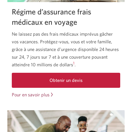
Régime d’assurance frais
médicaux en voyage
Ne laissez pas des frais médicaux imprévus gâcher
vos vacances.
Protégez-vous,
vous et votre famille,
grâce à une assistance d’urgence disponible
24 heures
sur 24,
7 jours sur 7
et à une couverture pouvant
1
atteindre
10 millions
de dollars
.
Obtenir un devis
pour
l'Assurance
Pour en savoir plus
à
frais
propos
médicaux
en
de
voyage
l’Assurance
CIBC.
Une
médicale
boîte