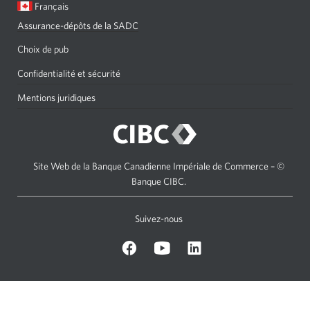
Langue
Une
Français
sélectionnée:
boîte
Assurance-dépôts de la SADC
de
dialogue
Choix de pub
s'affichera.
Confidentialité et sécurité
Mentions juridiques
Site Web de la Banque Canadienne Impériale de Commerce – ©
Banque CIBC.
Suivez-nous
sur
Sur
sur
Facebook.
Youtube.
LinkedIn.
Une
Une
Une
nouvelle
nouvelle
nouvelle
fenêtre
fenêtre
fenêtre
s’affichera.
s’affichera.
s’affichera.