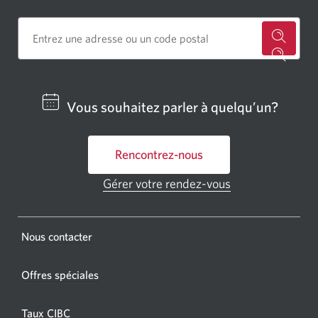
les
modalités
Cherch
un
centre
Vous souhaitez parler à quelqu’un?
bancai
ou
Rencontrez-nous
un
GAB
Gérer votre rendez-vous
Une
CIBC.
nouvelle
fenêtre
Une
s'affichera.
Une
Nous contacter
nouvel
nouvelle
fenêtr
fenêtre
Offres spéciales
s'affic
s’affichera.
dans
Taux CIBC