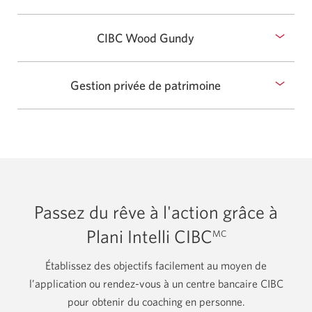
pour
masquer
afficher
CIBC Wood Gundy
Sélectionnez
ou
pour
masquer
afficher
Gestion privée de patrimoine
Sélectionnez
ou
pour
masquer
afficher
ou
masquer
Passez du rêve à l'action grâce à
Plani Intelli CIBC
MC
Établissez des objectifs facilement au moyen de
l’application ou rendez-vous à un centre bancaire CIBC
pour obtenir du coaching en personne.