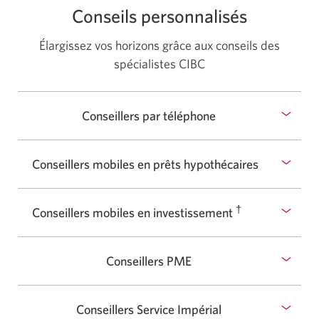
Conseils personnalisés
navigateur
Élargissez vos horizons grâce aux conseils des
spécialistes CIBC
Conseillers par téléphone
Sélectionnez
pour
afficher
Conseillers mobiles en prêts hypothécaires
ou
Sélectionnez
masquer
pour
†
Conseillers mobiles en investissement
afficher
Sélectionnez
ou
pour
masquer
Conseillers PME
Sélectionnez
afficher
pour
ou
afficher
masquer
Conseillers Service Impérial
Sélectionnez
ou