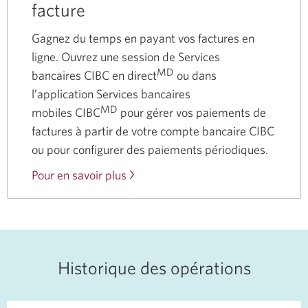
facture
Gagnez du temps en payant vos factures en
ligne. Ouvrez une session de Services
MD
bancaires CIBC en direct
ou dans
l’application Services bancaires
MD
mobiles CIBC
pour gérer vos paiements de
factures à partir de votre compte bancaire CIBC
ou pour configurer des paiements périodiques.
Pour en savoir plus
sur
la
gestion
de
vos
Historique des opérations
paiements
de
factures.