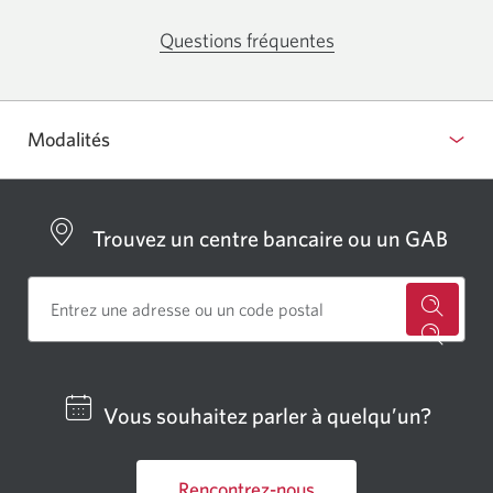
Questions fréquentes
Une
fenêtre
contextuelle
s’affichera.
Modalités
Trouvez un centre bancaire ou un GAB
Cherch
un
centre
Vous souhaitez parler à quelqu’un?
bancai
ou
Rencontrez-nous