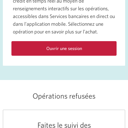
crédit en temps réel au moyen de
renseignements interactifs sur les opérations,
accessibles dans Services bancaires en direct ou
dans l’application mobile. Sélectionnez une
opération pour en savoir plus sur l’achat.
Ouvrir une session
des
Services
bancaires
en
direct
CIBC.
Une
Opérations refusées
nouvelle
fenêtre
s’affichera.
Faites le suivi des