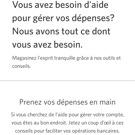
Vous avez besoin d'aide
à
de
Sécurité et fraude
Passer
Gérer
retenue
pour gérer vos dépenses?
à
votre
de
Sécurité
solde.
fonds.
Nous avons tout ce dont
et
vous avez besoin.
fraude.
Magasinez l'esprit tranquille grâce à nos outils et
conseils.
Prenez vos dépenses en main
Si vous cherchez de l’aide pour gérer votre compte,
vous êtes au bon endroit. Jetez un coup d’œil à ces
conseils pour faciliter vos opérations bancaires.