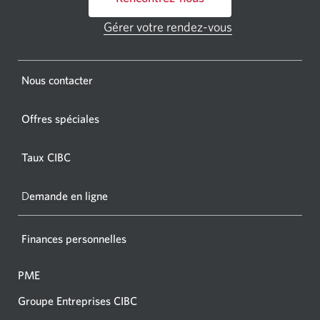
un
GAB
Gérer votre rendez-vous
Une
CIBC.
nouvelle
fenêtre
Une
s'affichera.
Une
Nous contacter
nouvel
nouvelle
fenêtr
fenêtre
Offres spéciales
s'affic
s’affichera.
dans
Taux CIBC
votre
navigat
D
emande en ligne
Finances personnelles
PME
Groupe Entreprises CIBC