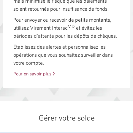
mais minimise le risque que les paiements
soient retournés pour insuffisance de fonds.
Pour envoyer ou recevoir de petits montants,
MD
utilisez Virement Interac
et évitez les
périodes d’attente pour les dépôts de chèques.
Établissez des alertes et personnalisez les
opérations que vous souhaitez surveiller dans
votre compte.
Pour en savoir plus
sur
le
suivi
de
vos
comptes
Gérer votre solde
avec
des