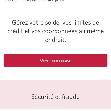
Gérez votre solde, vos limites de
crédit et vos coordonnées au même
endroit.
Ouvrir une session
des
Services
bancaires
en
direct
CIBC.
Sécurité et fraude
Une
nouvelle
fenêtre