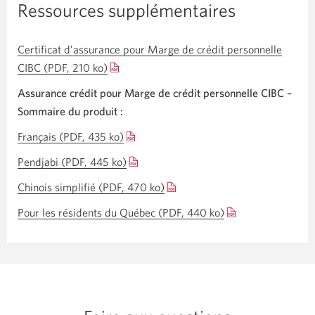
Ressources supplémentaires
Certificat d’assurance pour Marge de crédit personnelle
CIBC (PDF, 210 ko)
Une
nouvelle
Assurance crédit pour Marge de crédit personnelle CIBC –
fenêtre
Sommaire du produit :
s’affichera.
Français (PDF, 435 ko)
Une
nouvelle
Pendjabi (PDF, 445 ko)
Une
fenêtre
nouvelle
Chinois simplifié (PDF, 470 ko)
Une
s’affichera.
fenêtre
nouvelle
Pour les résidents du Québec (PDF, 440 ko)
Une
s’affichera.
fenêtre
nouvelle
s’affichera.
fenêtre
s’affichera.