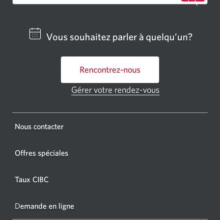
Cherch
un
centre
Vous souhaitez parler à quelqu’un?
bancai
ou
Rencontrez-nous
un
GAB
Gérer votre rendez-vous
Une
CIBC.
nouvelle
fenêtre
Une
s'affichera.
Une
Nous contacter
nouvel
nouvelle
fenêtr
fenêtre
Offres spéciales
s'affic
s’affichera.
dans
Taux CIBC
votre
navigat
D
emande en ligne