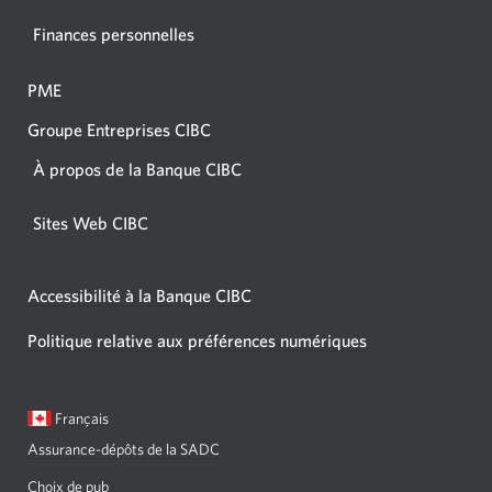
Finances personnelles
PME
Groupe Entreprises CIBC
À propos de la Banque CIBC
Sites Web CIBC
Accessibilité à la Banque CIBC
Politique relative aux préférences numériques
Langue
Une
Français
sélectionnée:
boîte
Assurance-dépôts de la SADC
de
dialogue
Choix de pub