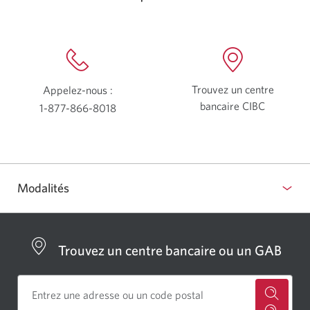
Trouvez un centre
Appelez-nous :
bancaire CIBC
Une
1-877-866-8018
nouvelle
Votre
fenêtre
application
s’afficher
de
téléphone
Modalités
s’ouvrira.
show
or
hide
Trouvez un centre bancaire ou un GAB