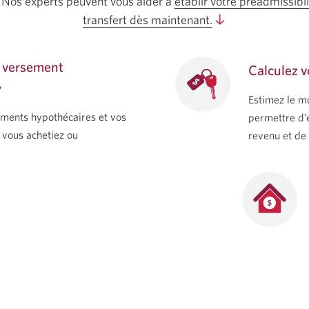
Nos experts peuvent vous aider à
établir votre préadmissibili
transfert dès maintenant.
Passez
à
Explorez
e versement
Calculez v
vos
options
Estimez le m
de
ements hypothécaires et vos
permettre d’
prêts
e vous achetiez ou
revenu et de
hypothécaires
et
les
prochaines
étapes.