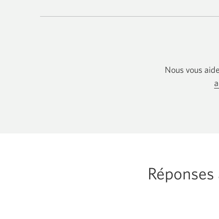
un
prêt
hypothécaire
CIBC.
Une
nouvelle
fenêtre
s’affichera.
Nous vous aide
a
Réponses à