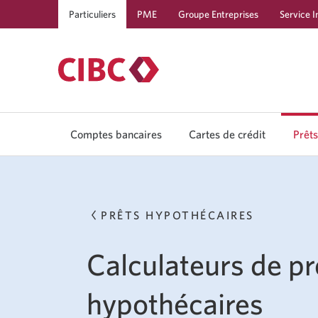
Particuliers
PME
Groupe Entreprises
Service I
Comptes bancaires
Cartes de crédit
Prêts
Passe
aux
prêts
et
marg
PRÊTS HYPOTHÉCAIRES
de
crédit
Calculateurs de pr
hypothécaires