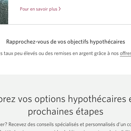
Pour en savoir plus
sur
la
remise
en
argent
Rapprochez-vous de vos objectifs hypothécaires
lorsque
 taux peu élevés ou des remises en argent grâce à nos
offre
vous
transférez
votre
prêt
hypothécaire
à
orez vos options hypothécaires e
la
prochaines étapes
Banque
CIBC.
? Recevez des conseils spécialisés et personnalisés d’un co