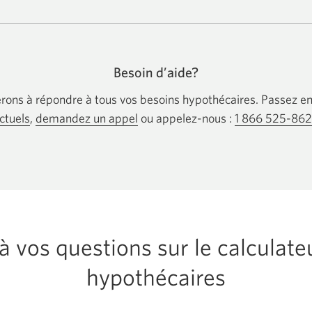
Banque
CIBC.
Une
nouvelle
fenêtre
s’affichera.
Besoin d’aide?
rons à répondre à tous vos besoins hypothécaires. Passez e
ctuels
,
demandez un appel
Une
ou appelez-nous :
1 866 525-86
nouvelle
fenêtre
s’affichera.
 vos questions sur le calculate
hypothécaires