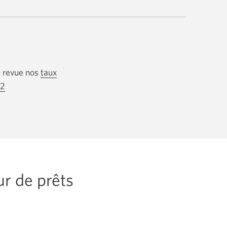
n revue nos
taux
22
Votre application téléphone s'ouvrira.
ur de prêts