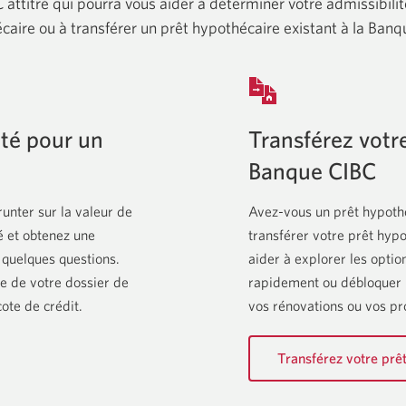
attitré qui pourra vous aider à déterminer votre admissibili
caire ou à transférer un prêt hypothécaire existant à la Banq
ité pour un
Transférez votre
Banque CIBC
nter sur la valeur de
Avez-vous un prêt hypothé
é et obtenez une
transférer votre prêt hyp
 quelques questions.
aider à explorer les opti
le de votre dossier de
rapidement ou débloquer l
cote de crédit.
vos rénovations ou vos pr
Transférez votre prê
à
la