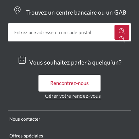
Trouvez un centre bancaire ou un GAB
Cherch
un
centre
Vous souhaitez parler à quelqu’un?
bancai
ou
Rencontrez-nous
un
GAB
Gérer votre rendez-vous
Une
CIBC.
nouvelle
fenêtre
Une
s'affichera.
Une
Nous contacter
nouvel
nouvelle
fenêtr
fenêtre
Offres spéciales