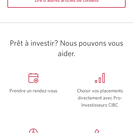
Lire d’autres articles de conseils
Prêt à investir? Nous pouvons vous
aider.
Prendre un rendez-vous
Une
Choisir vos placements
nouvelle
directement avec Pro-
fenêtre
Investisseurs CIBC
Une
s’affichera.
nouvell
fenêtre
s’affich