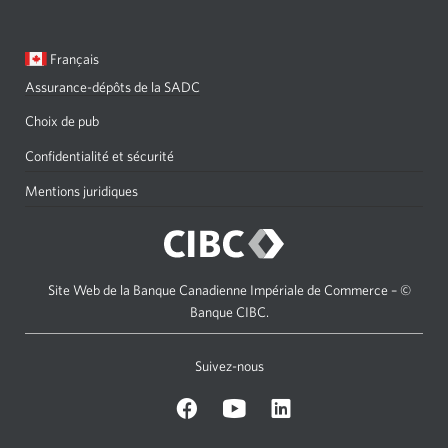
Langue
Une
Français
sélectionnée:
boîte
Assurance-dépôts de la SADC
de
dialogue
Choix de pub
s'affichera.
Confidentialité et sécurité
Mentions juridiques
Site Web de la Banque Canadienne Impériale de Commerce – ©
Banque CIBC.
Suivez-nous
sur
Sur
sur
Facebook.
Youtube.
LinkedIn.
Une
Une
Une