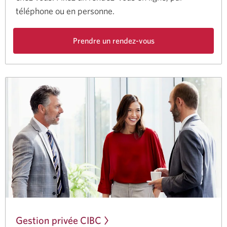
téléphone ou en personne.
Prendre un rendez-vous
Une
nouvelle
fenêtre
s’affichera.
Gestion privée CIBC