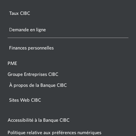
s'affic
s’affichera.
dans
Taux CIBC
votre
navigat
D
emande en ligne
Finances personnelles
PME
Groupe Entreprises CIBC
À propos de la Banque CIBC
Sites Web CIBC
Accessibilité à la Banque CIBC
Politique relative aux préférences numériques