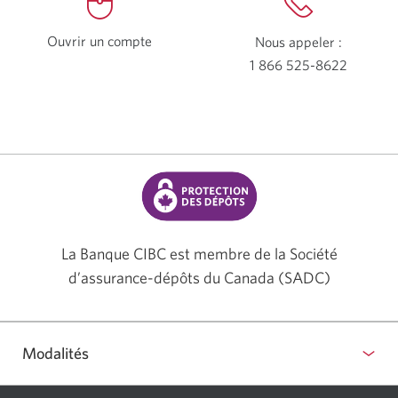
Ouvrir un compte
Nous appeler :
1 866 525-8622
Votre
application
de
téléphone
s'ouvrira.
La Banque CIBC est membre de la Société
d’assurance-dépôts du Canada (SADC)
Modalités