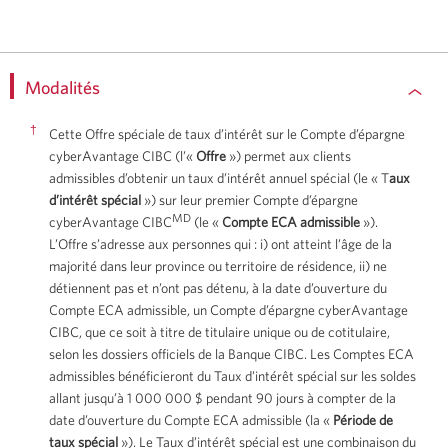
Modalités
Show
†
Cette Offre spéciale de taux d’intérêt sur le Compte d’épargne
or
cyberAvantage CIBC (l’«
Offre
») permet aux clients
hide
admissibles d’obtenir un taux d’intérêt annuel spécial (le « T
aux
terms
d’intérêt spécial
») sur leur premier Compte d’épargne
MD
and
cyberAvantage CIBC
(le «
Compte ECA admissible
»).
L’Offre s’adresse aux personnes qui : i) ont atteint l’âge de la
conditions
majorité dans leur province ou territoire de résidence, ii) ne
détiennent pas et n’ont pas détenu, à la date d’ouverture du
Compte ECA admissible, un Compte d’épargne cyberAvantage
CIBC, que ce soit à titre de titulaire unique ou de cotitulaire,
selon les dossiers officiels de la Banque CIBC. Les Comptes ECA
admissibles bénéficieront du Taux d’intérêt spécial sur les soldes
allant jusqu’à 1 000 000 $ pendant 90 jours à compter de la
date d’ouverture du Compte ECA admissible (la «
Période de
taux spécial
»). Le Taux d’intérêt spécial est une combinaison du