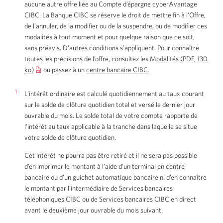
aucune autre offre liée au Compte d’épargne cyberAvantage
CIBC. La Banque CIBC se réserve le droit de mettre fin à l’Offre,
de l’annuler, de la modifier ou de la suspendre, ou de modifier ces
modalités à tout moment et pour quelque raison que ce soit,
sans préavis. D’autres conditions s’appliquent. Pour connaître
toutes les précisions de l’offre, consultez les
Modalités (PDF, 130
ko)
Une
ou passez à un
centre bancaire CIBC
Une
.
nouvelle
nouvelle
fenêtre
fenêtre
1
L’intérêt ordinaire est calculé quotidiennement au taux courant
s'affichera.
s'affichera.
sur le solde de clôture quotidien total et versé le dernier jour
ouvrable du mois. Le solde total de votre compte rapporte de
l’intérêt au taux applicable à la tranche dans laquelle se situe
votre solde de clôture quotidien.
Cet intérêt ne pourra pas être retiré et il ne sera pas possible
d’en imprimer le montant à l’aide d’un terminal en centre
bancaire ou d’un guichet automatique bancaire ni d’en connaître
le montant par l’intermédiaire de Services bancaires
téléphoniques CIBC ou de Services bancaires CIBC en direct
avant le deuxième jour ouvrable du mois suivant.