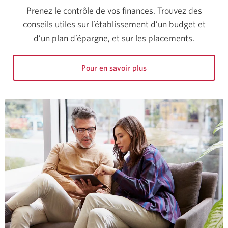
Prenez le contrôle de vos finances. Trouvez des
conseils utiles sur l’établissement d’un budget et
d’un plan d’épargne, et sur les placements.
Pour en savoir plus
sur
la
façon
d’établir
un
plan
d’épargne.