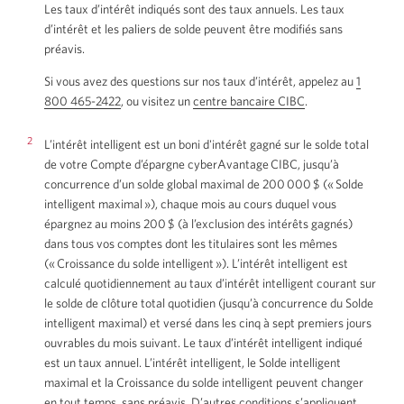
Les taux d’intérêt indiqués sont des taux annuels. Les taux
d’intérêt et les paliers de solde peuvent être modifiés sans
préavis.
Si vous avez des questions sur nos taux d’intérêt, appelez au
1
800 465-2422
Votre
, ou visitez un
centre bancaire CIBC
Une
.
application
nouvelle
téléphone
fenêtre
2
L’intérêt intelligent est un boni d'intérêt gagné sur le solde total
s'ouvrira.
s’affichera.
de votre Compte d’épargne cyberAvantage CIBC, jusqu’à
concurrence d’un solde global maximal de 200 000 $ (« Solde
intelligent maximal »), chaque mois au cours duquel vous
épargnez au moins 200 $ (à l’exclusion des intérêts gagnés)
dans tous vos comptes dont les titulaires sont les mêmes
(« Croissance du solde intelligent »). L’intérêt intelligent est
calculé quotidiennement au taux d’intérêt intelligent courant sur
le solde de clôture total quotidien (jusqu’à concurrence du Solde
intelligent maximal) et versé dans les cinq à sept premiers jours
ouvrables du mois suivant. Le taux d’intérêt intelligent indiqué
est un taux annuel. L’intérêt intelligent, le Solde intelligent
maximal et la Croissance du solde intelligent peuvent changer
en tout temps, sans préavis. D’autres conditions s’appliquent.