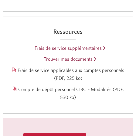
Ressources
Frais de service supplémentaires
Trouver mes documents
Frais de service applicables aux comptes personnels
(PDF, 225 ko)
Une
nouvelle
Compte de dépôt personnel CIBC – Modalités (PDF,
fenêtre
530 ko)
Une
s'affichera.
nouvelle
fenêtre
s'affichera.