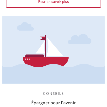
Pour en savoir plus
sur
la
façon
de
vérifier
votre
solde
et
de
virer
des
fonds.
CONSEILS
Épargner pour l’avenir