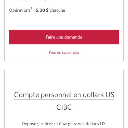
plus
sur
3
Opérations
:
5,00 $
chacune
l’intérêt
intelligent.
Une
boite
Faire une demande
de
de
dialogue
Pour en savoir plus
sur
Compte
s’affichera.
le
d’épargne
compte
cyberAvantage
d’épargne
CIBC.
cyberAvantage
CIBC.
Compte personnel en dollars US
CIBC
Déposez, retirez et épargnez vos dollars US.