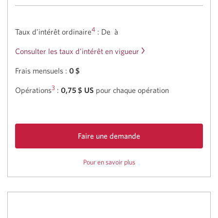
4
Taux d’intérêt ordinaire
: De
à
Consulter les taux d'intérêt en vigueur
Frais mensuels :
0 $
3
Opérations
:
0,75 $
US
pour chaque opération
Faire une demande
de
Pour en savoir plus
sur
Compte
le
personnel
Compte
en
personnel
dollars
en
US
dollars
US
CIBC.
CIBC.