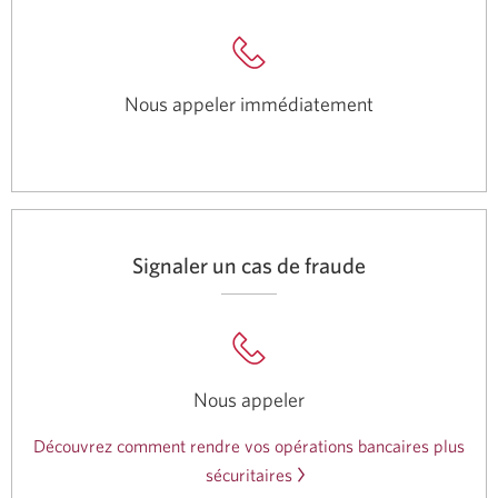
Nous appeler immédiatement
Une
nouvelle
fenêtre
s’affichera.
Signaler un cas de fraude
Nous appeler
Une
nouvelle
Découvrez comment rendre vos opérations bancaires plus
fenêtre
sécuritaires
s’affichera.