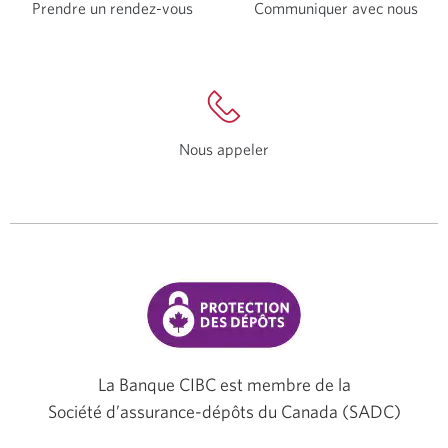
Prendre un
rendez-vous
Une
Communiquer avec nous
Une
nouvelle
nouv
fenêtre
fenê
s’affichera.
s’af
Nous appeler
Une
nouvelle
fenêtre
s’affichera.
La Banque CIBC est membre de la
Société d’assurance-dépôts du Canada (SADC)