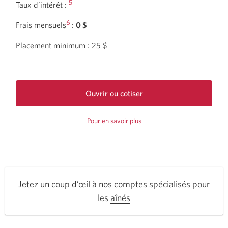
5
Taux d’intérêt :
6
Frais mensuels
:
0 $
Placement minimum : 25 $
Ouvrir ou cotiser
compte
Pour en savoir plus
sur
d’épargne
le
à
REER
intérêt
–
quotidien
Compte
CIBC
d’épargne
à
REER.
intérêt
Une
Jetez un coup d’œil à nos comptes spécialisés pour
quotidien
nouvelle
CIBC
les
aînés
fenêtre
s’affichera.