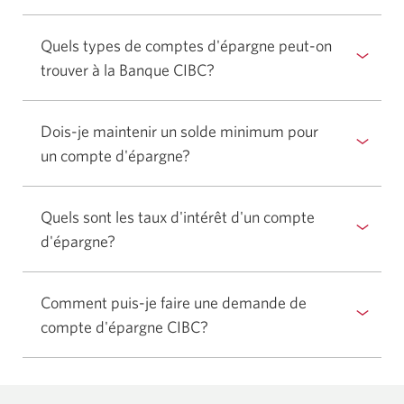
Quels types de comptes d'épargne peut-on
trouver à la Banque CIBC?
Select
to
show
Dois-je maintenir un solde minimum pour
or
un compte d'épargne?
Select
hide
to
answer.
show
Quels sont les taux d'intérêt d'un compte
or
d'épargne?
Select
hide
to
answer.
show
Comment puis-je faire une demande de
or
compte d'épargne CIBC?
Select
hide
to
answer.
show
or