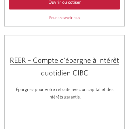
Ouvrir ou cotiser
compte
Pour en savoir plus
sur
d'épargne
le
Avantage
compte
fiscal
d'épargne
CELI
Avantage
CIBC.
fiscal
CELI
CIBC
REER – Compte d’épargne à intérêt
quotidien CIBC
Épargnez pour votre retraite avec un capital et des
intérêts garantis.