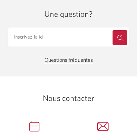
hide
Une question?
answer.
Questions fréquentes
Une
nouvelle
fenêtre
s'affichera.
Nous contacter