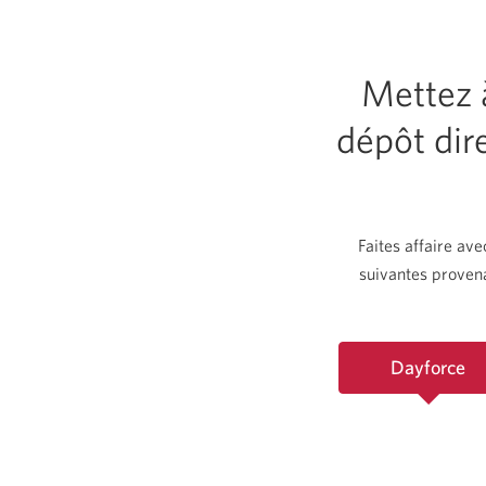
Mettez 
dépôt dir
Faites affaire av
suivantes provena
Dayforce