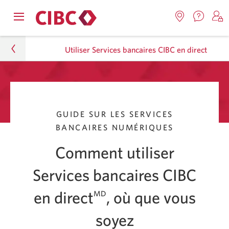
Nous
Opens
Emplacemen
O
contact
Passer
Passer
navigation
Une
u
Une
menu.
Utiliser Services bancaires CIBC en direct
nouvel
nouvelle
s
à
au
fenêtr
fenêtre
C
s'affic
Services
contenu
s'affichera.
e
Particuliers
d
bancaires
Faire affaire avec nous
en
GUIDE SUR LES SERVICES
direct
BANCAIRES NUMÉRIQUES
Fiches pratiques
Comment utiliser
Utiliser Services bancaires CIBC en direct
Services bancaires CIBC
en direct
, où que vous
MD
soyez