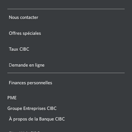
CIBC.
nouvelle
fenêtre
Une
s'affichera.
Une
Nous contacter
nouvel
nouvelle
fenêtr
fenêtre
Offres spéciales
s'affic
s’affichera.
dans
Taux CIBC
votre
navigat
D
emande en ligne
Finances personnelles
PME
Groupe Entreprises CIBC
À propos de la Banque CIBC