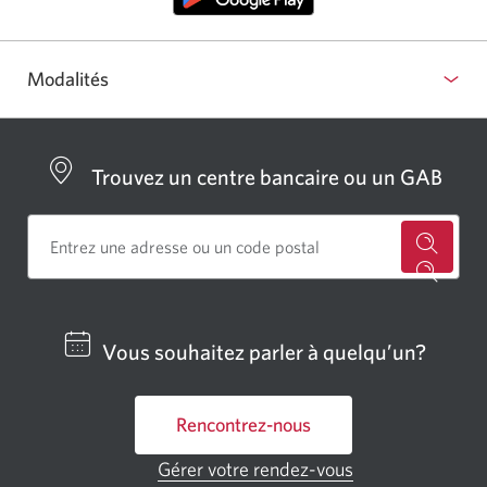
Modalités
Trouvez un centre bancaire ou un GAB
Cherch
un
centre
Vous souhaitez parler à quelqu’un?
bancai
ou
Rencontrez-nous
un
GAB
Gérer votre rendez-vous
Une