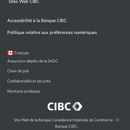
Sites Web CIBC
Accessibilité à la Banque CIBC
Politique relative aux préférences numériques
Langue
Une
Français
sélectionnée:
boîte
Assurance-dépôts de la SADC
de
dialogue
Choix de pub
s'affichera.
Confidentialité et sécurité
Mentions juridiques
Site Web de la Banque Canadienne Impériale de Commerce – ©
Banque CIBC.