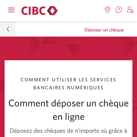
Nous
Opens
Emplacemen
O
contact
Passer
Passer
navigation
Une
u
Une
menu.
Déposer un chèque
nouvel
nouvelle
s
à
au
fenêtr
fenêtre
C
s'affic
Services
contenu
s'affichera.
e
Particuliers
d
bancaires
Faire affaire avec nous
en
direct
Fiches pratiques
COMMENT UTILISER LES SERVICES
BANCAIRES NUMÉRIQUES
Déposer un chèque
Comment déposer un chèque
en ligne
Déposez des chèques de n’importe où grâce à