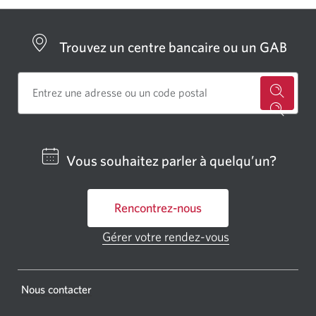
Trouvez un centre bancaire ou un GAB
Cherch
un
centre
Vous souhaitez parler à quelqu’un?
bancai
ou
Rencontrez-nous
un
GAB
Gérer votre rendez-vous
Une
CIBC.
nouvelle
fenêtre
Une
s'affichera.
Une
Nous contacter
nouvel
nouvelle
fenêtr