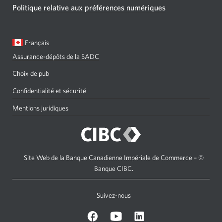
Politique relative aux préférences numériques
Langue
Une
Français
sélectionnée:
boîte
Assurance-dépôts de la SADC
de
dialogue
Choix de pub
s'affichera.
Confidentialité et sécurité
Mentions juridiques
Site Web de la Banque Canadienne Impériale de Commerce – ©
Banque CIBC.
Suivez-nous
sur
Sur
sur
Facebook.
Youtube.
LinkedIn.