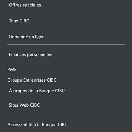
fenêtre
Offres spéciales
s'affic
s’affichera.
dans
Taux CIBC
votre
navigat
D
emande en ligne
Finances personnelles
PME
Groupe Entreprises CIBC
À propos de la Banque CIBC
Sites Web CIBC
Accessibilité à la Banque CIBC