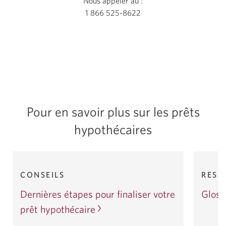
Nous appeler au :
1 866 525-8622
Votre
application
téléphone
s’ouvrira.
Pour en savoir plus sur les prêts
hypothécaires
1
2
Article
Article
CONSEILS
RESS
1
2
de
de
Next
Dernières étapes pour finaliser votre
Gloss
5
5
prêt hypothécaire