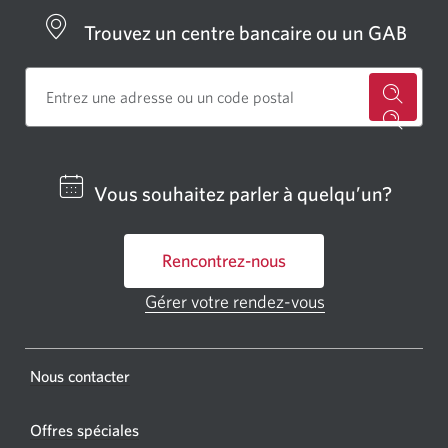
Trouvez un centre bancaire ou un GAB
Cherch
un
centre
Vous souhaitez parler à quelqu’un?
bancai
ou
Rencontrez-nous
un
GAB
Gérer votre rendez-vous
Une
CIBC.
nouvelle
fenêtre
Une
s'affichera.
Une
Nous contacter
nouvel
nouvelle
fenêtr
fenêtre
Offres spéciales
s'affic
s’affichera.