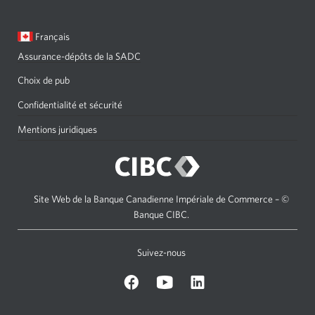
Langue
Une
Français
sélectionnée:
boîte
Assurance-dépôts de la SADC
de
dialogue
Choix de pub
s'affichera.
Confidentialité et sécurité
Mentions juridiques
Site Web de la Banque Canadienne Impériale de Commerce – ©
Banque CIBC.
Suivez-nous
sur
Sur
sur
Facebook.
Youtube.
LinkedIn.
Une
Une
Une
nouvelle
nouvelle
nouvelle