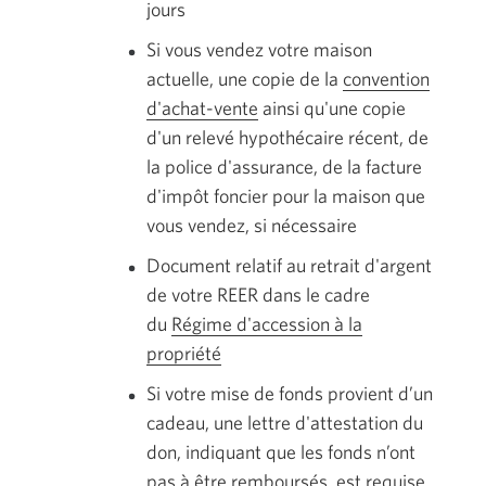
jours
Si vous vendez votre maison
actuelle, une copie de la
convention
d'achat-vente
Une
ainsi qu'une copie
d'un relevé hypothécaire récent, de
fenêtre
la police d'assurance, de la facture
contextuelle
d'impôt foncier pour la maison que
s'affichera.
vous vendez, si nécessaire
Document relatif au retrait d'argent
de votre REER dans le cadre
du
Régime d'accession à la
propriété
Une
fenêtre
Si votre mise de fonds provient d’un
contextuelle
cadeau, une lettre d'attestation du
s'affichera.
don, indiquant que les fonds n’ont
pas à être remboursés, est requise