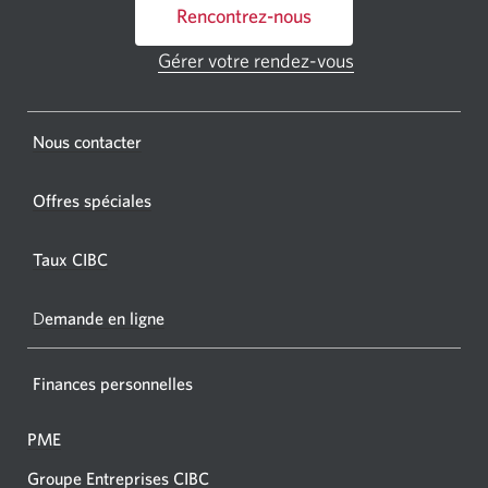
Rencontrez-nous
un
GAB
Gérer votre rendez-vous
Une
CIBC.
nouvelle
fenêtre
Une
s'affichera.
Une
Nous contacter
nouvel
nouvelle
fenêtr
fenêtre
Offres spéciales
s'affic
s’affichera.
dans
Taux CIBC
votre
navigat
D
emande en ligne
Finances personnelles
PME
Groupe Entreprises CIBC