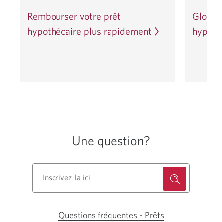
de
de
Rembourser votre prêt
Glossa
5
5
Next
hypothécaire plus rapidement
hypoth
Une question?
Questions fréquentes - Prêts