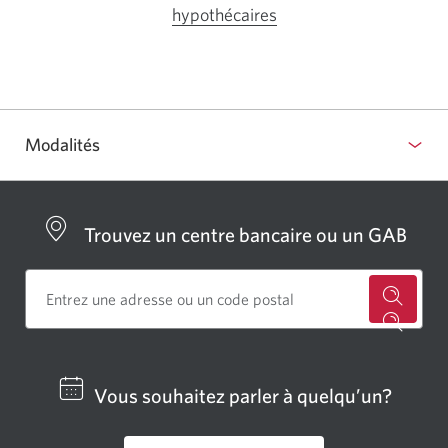
hypothécaires
Une
nouvelle
fenêtre
s'affichera
Modalités
dans
Afficher
votre
ou
navigateur.
masquer
Trouvez un centre bancaire ou un GAB
les
modalités.
Cherch
un
centre
Vous souhaitez parler à quelqu’un?
bancai
ou