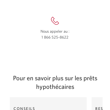
nouvelle
fenêtre
s’affichera
Nous appeler au :
1 866 525-8622
Votre
application
téléphone
s’ouvrira.
Pour en savoir plus sur les prêts
hypothécaires
1
2
Article
Article
CONSEILS
RESSO
1
2