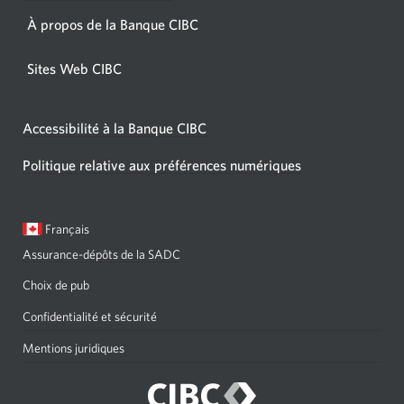
À propos de la Banque CIBC
Sites Web CIBC
Accessibilité à la Banque CIBC
Politique relative aux préférences numériques
Langue
Une
Français
sélectionnée:
boîte
Assurance-dépôts de la SADC
de
dialogue
Choix de pub
s'affichera.
Confidentialité et sécurité
Mentions juridiques