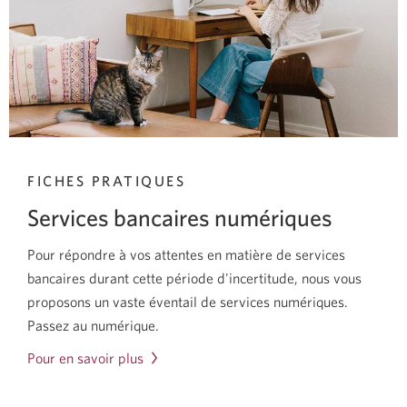
de
dettes
peut
vous
aider
à
reprendre
le
FICHES PRATIQUES
contrôle
Services bancaires numériques
de
vos
Pour répondre à vos attentes en matière de services
finances.
bancaires durant cette période d'incertitude, nous vous
proposons un vaste éventail de services numériques.
Passez au numérique.
Pour en savoir plus
sur
nos
services