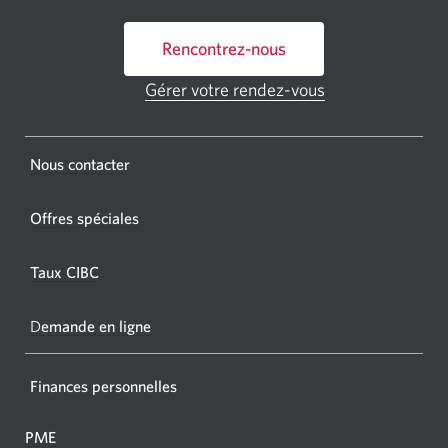
ou
Rencontrez-nous
un
GAB
Gérer votre rendez-vous
Une
CIBC.
nouvelle
fenêtre
Une
s'affichera.
Une
Nous contacter
nouvel
nouvelle
fenêtr
fenêtre
Offres spéciales
s'affic
s’affichera.
dans
Taux CIBC
votre
navigat
D
emande en ligne
Finances personnelles
PME