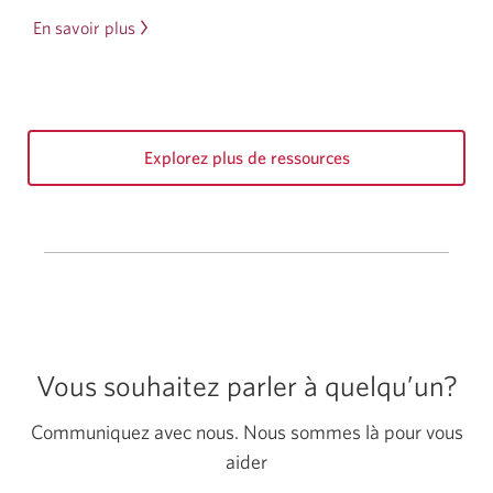
En savoir plus
sur
comment
obtenir
votre
pointage
Explorez plus de ressources
de
crédit
gratuitement.
Une
nouvelle
fenêtre
s’affichera
dans
Vous souhaitez parler à quelqu’un?
votre
navigateur.
Communiquez avec nous. Nous sommes là pour vous
aider