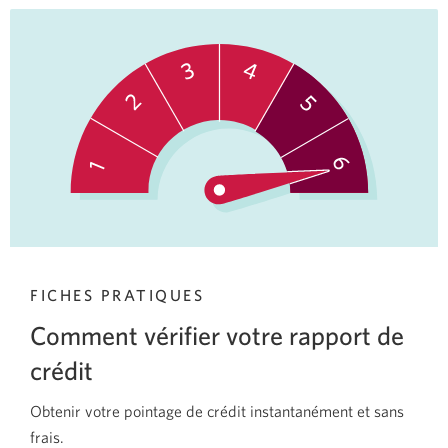
bancaires
en
ligne.
Une
nouvelle
fenêtre
s’affichera.
FICHES PRATIQUES
Comment vérifier votre rapport de
crédit
Obtenir votre pointage de crédit instantanément et sans
frais.