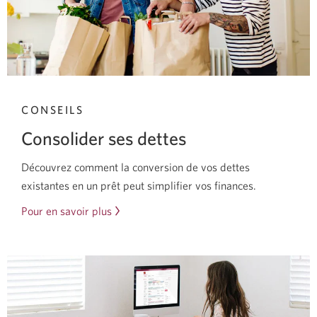
CONSEILS
Consolider ses dettes
Découvrez comment la conversion de vos dettes
existantes en un prêt peut simplifier vos finances.
Pour en savoir plus
sur
la
façon
dont
la
consolidation