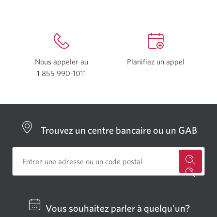
Nous appeler au
Planifiez un appel
1 855 990-1011
Votre
application
de
téléphone
s’ouvrira.
Trouvez un centre bancaire ou un GAB
Cherch
un
centre
Vous souhaitez parler à quelqu’un?
bancai