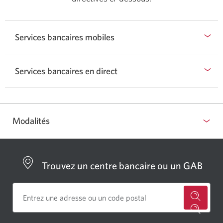
Services bancaires mobiles
Services bancaires en direct
Modalités
Sélectionnez
pour
afficher
Trouvez un centre bancaire ou un GAB
ou
masquer
les
Cherch
modalités