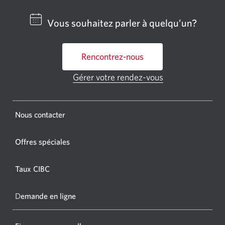
un
centre
Vous souhaitez parler à quelqu’un?
bancai
ou
Rencontrez-nous
un
GAB
Gérer votre rendez-vous
Une
CIBC.
nouvelle
fenêtre
Une
s'affichera.
Une
Nous contacter
nouvel
nouvelle
fenêtr
fenêtre
Offres spéciales
s'affic
s’affichera.
dans
Taux CIBC
votre
navigat
D
emande en ligne