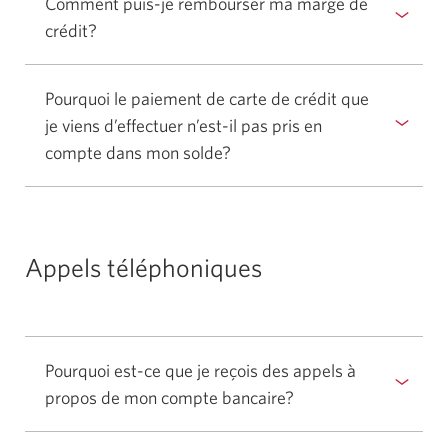
Comment puis-je rembourser ma marge de
crédit?
Sélectionner
pour
afficher
Pourquoi le paiement de carte de crédit que
ou
je viens d’effectuer n’est-il pas pris en
masquer
compte dans
mon solde?
Sélectionner
la
pour
réponse.
afficher
ou
masquer
Appels téléphoniques
la
réponse.
Pourquoi est-ce que je reçois des appels à
propos de mon
compte bancaire?
Sélectionner
pour