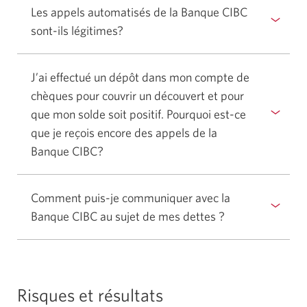
afficher
Les appels automatisés de la Banque CIBC
ou
sont-ils légitimes?
Sélectionner
masquer
pour
la
afficher
réponse.
J’ai effectué un dépôt dans mon compte de
ou
chèques pour couvrir un découvert et pour
masquer
que mon solde soit positif. Pourquoi est-ce
la
que je reçois encore des appels de la
réponse.
Banque CIBC?
Sélectionner
pour
afficher
Comment puis-je communiquer avec la
ou
Banque CIBC au sujet de mes dettes ?
Sélectionnez
masquer
pour
la
afficher
réponse.
ou
masquer
Risques et résultats