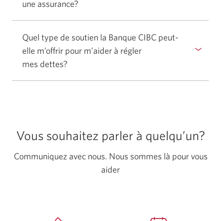
une assurance?
Sélectionner
masquer
pour
la
afficher
réponse.
Quel type de soutien la Banque CIBC peut-
ou
elle m’offrir pour m’aider à régler
masquer
mes dettes?
Sélectionner
la
pour
réponse.
afficher
ou
masquer
la
Vous souhaitez parler à quelqu’un?
réponse.
Communiquez avec nous. Nous sommes là pour vous
aider