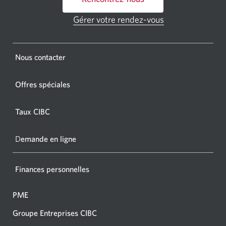
un
GAB
Gérer votre rendez-vous
Une
CIBC.
nouvelle
fenêtre
Une
s'affichera.
Une
Nous contacter
nouvel
nouvelle
fenêtr
fenêtre
Offres spéciales
s'affic
s’affichera.
dans
Taux CIBC
votre
navigat
D
emande en ligne
Finances personnelles
PME
Groupe Entreprises CIBC