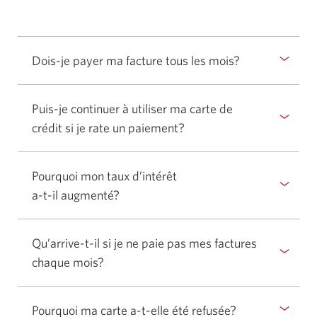
la
réponse.
Dois-je payer ma facture tous
les mois?
Sélectionner
pour
afficher
Puis-je continuer à utiliser ma carte de
ou
crédit si je rate un paiement?
Sélectionner
masquer
pour
la
afficher
réponse.
Pourquoi mon taux d’intérêt
ou
a-t-il augmenté?
Sélectionner
masquer
pour
la
afficher
réponse.
Qu’arrive-t-il si je ne paie pas mes factures
ou
chaque mois?
Sélectionner
masquer
pour
la
afficher
réponse.
Pourquoi ma carte a-t-elle
été refusée?
Sélectionner