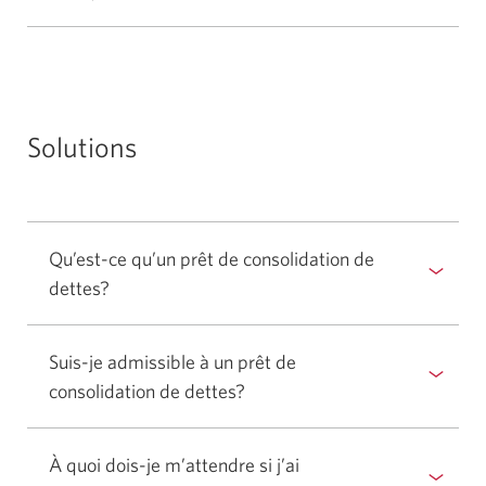
ou
pour
masquer
afficher
la
ou
réponse.
masquer
la
Solutions
réponse.
Qu’est-ce qu’un prêt de consolidation de
dettes?
Sélectionner
pour
afficher
Suis-je admissible à un prêt de
ou
consolidation de dettes?
Sélectionner
masquer
pour
la
afficher
réponse.
À quoi dois-je m’attendre si j’ai
ou