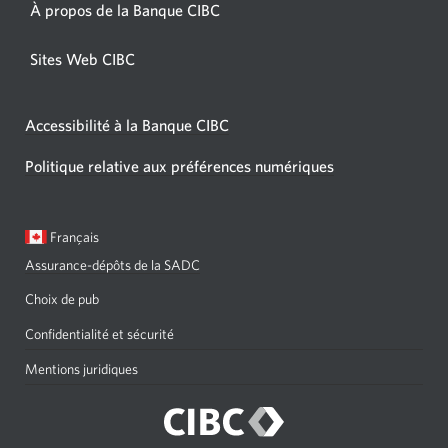
À propos de la Banque CIBC
Sites Web CIBC
Accessibilité à la Banque CIBC
Politique relative aux préférences numériques
Langue
Une
Français
sélectionnée:
boîte
Assurance-dépôts de la SADC
de
dialogue
Choix de pub
s'affichera.
Confidentialité et sécurité
Mentions juridiques