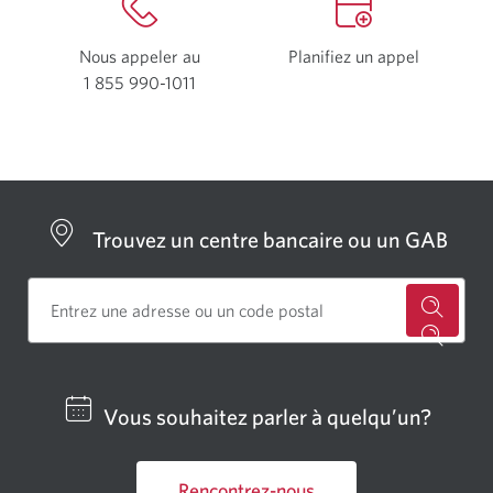
Nous appeler au
Planifiez un appel
1 855 990-1011
Votre
application
de
téléphone
s’ouvrira.
Trouvez un centre bancaire ou un GAB
Cherch
un
centre
Vous souhaitez parler à quelqu’un?
bancai
ou
Rencontrez-nous