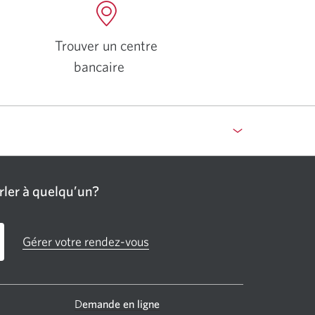
Trouver un centre
bancaire
ler à quelqu’un?
Gérer votre rendez-vous
D
emande en ligne