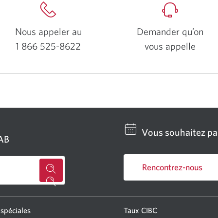
Nous appeler au
Demander qu’on
1 866 525-8622
vous appelle
Votre
application
téléphone
s'ouvrira.
Vous souhaitez par
GAB
Rencontrez-nous
Chercher
Une
un
nouvelle
centre
fenêtre
 spéciales
Taux CIBC