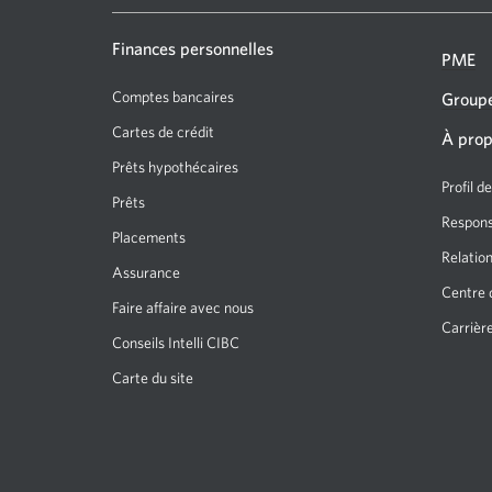
nouvelle
fenêtre
Finances personnelles
PME
s’affichera.
Comptes bancaires
Groupe
Cartes de crédit
À prop
Prêts hypothécaires
Profil d
Prêts
Responsa
Placements
Relation
Assurance
Centre 
Faire affaire avec nous
Carrièr
Conseils Intelli CIBC
Carte du site