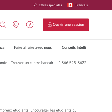
Offres spéciales
Langue
Français
Une
sélectionnée:
boîte
de
dialogue
s'affichera.
de
Ouvrir une session
Services
Nous
Rechercher,
Emplacements.
Bancaires
contacter.
une
Une
en
Une
boîte
nouvelle
direct
nouvelle
de
fenêtre
nce
Faire affaire avec nous
Conseils Intelli
CIBC.
fenêtre
dialogue
s'affichera.
s'ouvrira.
s'affichera.
ande -
Trouver un centre bancaire -
1 866 525-8622
ombreux étudiants. Encourager les étudiants qui