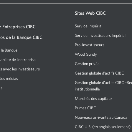
s'affichera.
bancaire
ou
Sites Web CIBC
un
Service Impérial
 Entreprises CIBC
GAB
Service Investisseurs Impérial
Un
os de la Banque CIBC
CIBC.
nou
Pro-Investisseurs
Une
Une
fen
e la Banque
nouvelle
nouvelle
Wood Gundy
Une
s'af
fenêtre
bilité de l’entreprise
nouvelle
fenêtre
Gestion privée
s'affichera.
fenêtre
s avec les investisseurs
s'affichera
Gestion globale d’actifs CIBC
s’affichera.
des médias
dans
Gestion globale d’actifs CIBC –R
es
votre
institutionnelle
navigateur.
Marchés des capitaux
Une
nouvelle
Primes CIBC
Une
fenêtre
nouvelle
Nouveaux arrivants au Canada
s’affichera.
fenêtre
CIBC U.S.
En
(en anglais seulement)
s'affichera.