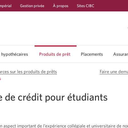
mpérial
Gestion privée
À propos
Sites CIBC
Passer
Passer
Passer
à
au
à
Services
contenu
la
bancaires
navigation
 hypothécaires
Produits de prêt
Placements
Assura
Passer
en
aux
direct
placements
rces sur les produits de prêts
Faire une dem
s
de crédit pour étudiants
un aspect important de l’expérience collégiale et universitaire de n