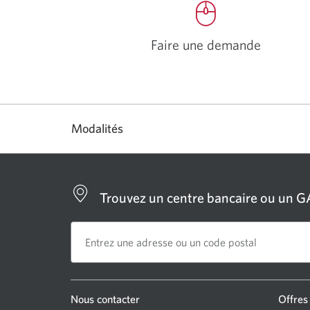
Faire une demande
Une
nouvelle
fenêtre
s'affichera.
Modalités
Trouvez un centre bancaire ou un 
Une
Nous contacter
Offres