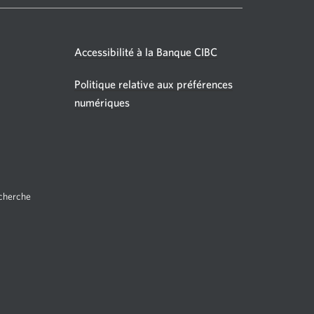
Accessibilité à la Banque CIBC
Politique relative aux préférences
e
velle
numériques
être
fichera.
echerche
En