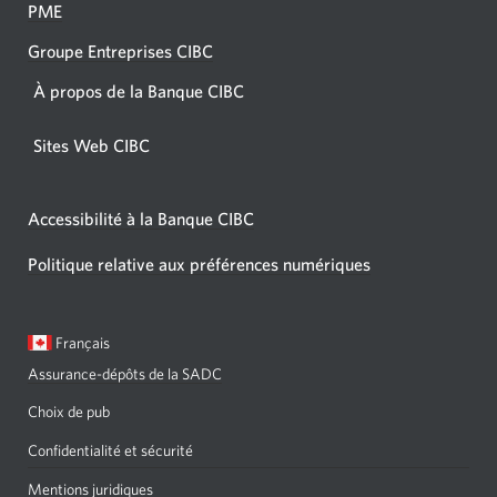
PME
Groupe Entreprises CIBC
À propos de la Banque CIBC
Sites Web CIBC
Accessibilité à la Banque CIBC
Politique relative aux préférences numériques
Langue
Une
Français
sélectionnée:
boîte
Assurance-dépôts de la SADC
de
dialogue
Choix de pub
s'affichera.
Confidentialité et sécurité
Mentions juridiques