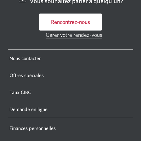
Vous souhaitez parler à quelqu’un?
bancai
ou
Rencontrez-nous
un
GAB
Gérer votre rendez-vous
Une
CIBC.
nouvelle
fenêtre
Une
s'affichera.
Une
Nous contacter
nouvel
nouvelle
fenêtr
fenêtre
Offres spéciales
s'affic
s’affichera.
dans
Taux CIBC
votre
navigat
D
emande en ligne
Finances personnelles