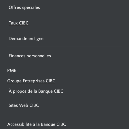
fenêtr
fenêtre
Offres spéciales
s'affic
s’affichera.
dans
Taux CIBC
votre
navigat
D
emande en ligne
Finances personnelles
PME
Groupe Entreprises CIBC
À propos de la Banque CIBC
Sites Web CIBC
Accessibilité à la Banque CIBC