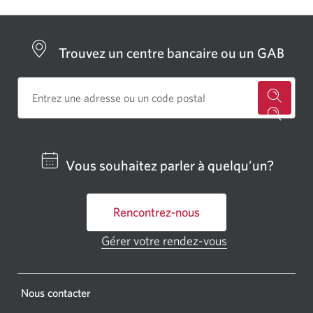
Trouvez un centre bancaire ou un GAB
Cherch
un
centre
Vous souhaitez parler à quelqu’un?
bancai
ou
Rencontrez-nous
un
GAB
Gérer votre rendez-vous
Une
CIBC.
nouvelle
fenêtre
Une
s'affichera.
Une
Nous contacter
nouvel
nouvelle