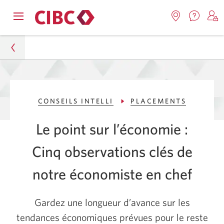
Nous
Opens
Emplacemen
O
contact
Passer
Passer
navigation
Une
u
Une
menu.
nouvel
nouvelle
s
à
au
fenêtr
fenêtre
C
s'affic
Services
contenu
s'affichera.
e
Particuliers
d
bancaires
CONSEILS INTELLI
PLACEMENTS
Conseils Intelli
en
direct
Le point sur l’économie :
Placements
Cinq observations clés de
L’inflation, les taux d’intérêt et l’avenir économique
du Canada
notre économiste
en chef
Gardez une longueur d’avance sur les
tendances économiques prévues pour le reste