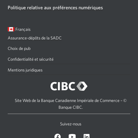
Politique relative aux préférences numériques
Langue
Une
Français
sélectionnée:
boîte
Assurance-dépôts de la SADC
de
dialogue
Choix de pub
s'affichera.
Confidentialité et sécurité
Mentions juridiques
Site Web de la Banque Canadienne Impériale de Commerce – ©
Banque CIBC.
Suivez-nous
sur
Sur
sur
Facebook.
Youtube.
LinkedIn.