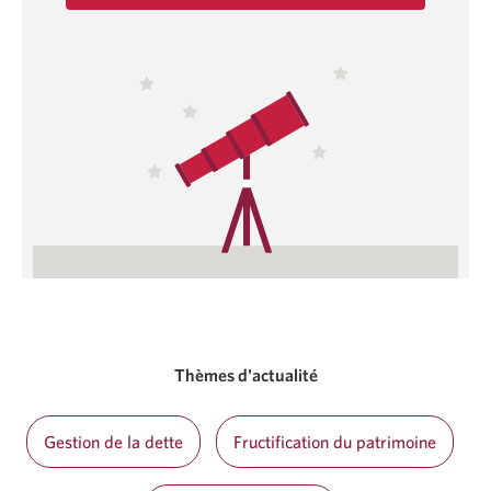
Une
nouvelle
fenêtre
s'affichera.
Thèmes d'actualité
Gestion de la dette
Fructification du patrimoine