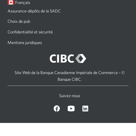
Langue
Une
Français
sélectionnée:
boîte
Assurance-dépôts de la SADC
de
dialogue
Choix de pub
s'affichera.
Confidentialité et sécurité
Mentions juridiques
Site Web de la Banque Canadienne Impériale de Commerce – ©
Banque CIBC.
Suivez-nous
sur
Sur
sur
Facebook.
Youtube.
LinkedIn.
Une
Une
Une
nouvelle
nouvelle
nouvelle
fenêtre
fenêtre
fenêtre
s’affichera.
s’affichera.
s’affichera.