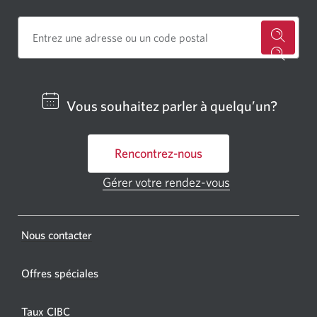
Cherch
un
centre
Vous souhaitez parler à quelqu’un?
bancai
ou
Rencontrez-nous
un
GAB
Gérer votre rendez-vous
Une
CIBC.
nouvelle
fenêtre
Une
s'affichera.
Une
Nous contacter
nouvel
nouvelle
fenêtr
fenêtre
Offres spéciales
s'affic
s’affichera.
dans
Taux CIBC