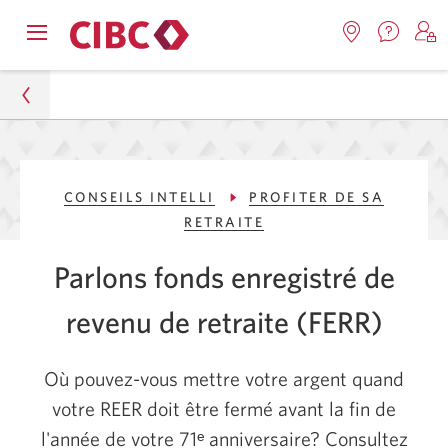
Nous
Opens
Emplacemen
O
contact
Passer
Passer
navigation
Une
u
Une
menu.
nouvel
nouvelle
s
à
au
fenêtr
fenêtre
C
s'affic
Services
contenu
s'affichera.
e
Particuliers
d
bancaires
CONSEILS INTELLI
PROFITER DE SA
Conseils Intelli
en
RETRAITE
direct
Profiter de sa retraite
Parlons fonds enregistré de
Pourquoi convertir votre REER en un FERR est une
revenu de retraite (FERR)
excellente option
Où pouvez-vous mettre votre argent quand
votre REER doit être fermé avant la fin de
l'année de votre 71ᵉ anniversaire? Consultez