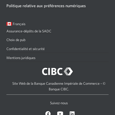
Politique relative aux préférences numériques
Langue
Une
Français
sélectionnée:
boîte
Assurance-dépôts de la SADC
de
dialogue
Choix de pub
s'affichera.
Confidentialité et sécurité
Mentions juridiques
Site Web de la Banque Canadienne Impériale de Commerce – ©
Banque CIBC.
Suivez-nous
sur
Sur
sur
Facebook.
Youtube.
LinkedIn.