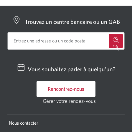
Trouvez un centre bancaire ou un GAB
Cherch
un
centre
Vous souhaitez parler à quelqu’un?
bancai
ou
Rencontrez-nous
un
GAB
Gérer votre rendez-vous
Une
CIBC.
nouvelle
fenêtre
Une
s'affichera.
Une
Nous contacter
nouvel
nouvelle