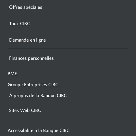
fenêtr
fenêtre
Offres spéciales
s'affic
s’affichera.
dans
Taux CIBC
votre
navigat
D
emande en ligne
Finances personnelles
PME
Groupe Entreprises CIBC
À propos de la Banque CIBC
Sites Web CIBC
Accessibilité à la Banque CIBC