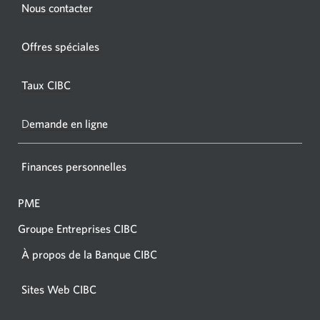
s'affichera.
Une
Nous contacter
nouvel
nouvelle
fenêtr
fenêtre
Offres spéciales
s'affic
s’affichera.
dans
Taux CIBC
votre
navigat
D
emande en ligne
Finances personnelles
PME
Groupe Entreprises CIBC
À propos de la Banque CIBC
Sites Web CIBC