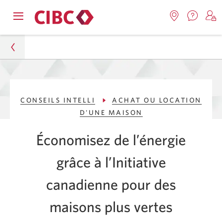
Nous
Opens
Emplacemen
O
contact
Passer
Passer
navigation
Une
u
Une
menu.
nouvel
nouvelle
s
à
au
fenêtr
fenêtre
C
s'affic
Services
contenu
s'affichera.
e
Particuliers
d
bancaires
CONSEILS INTELLI
ACHAT OU LOCATION
Conseils Intelli
en
D'UNE MAISON
direct
Achat ou location d'une maison
Économisez de l’énergie
Initiative canadienne pour des maisons plus vertes
grâce à l’Initiative
canadienne pour des
maisons plus vertes