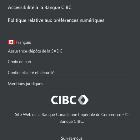
Accessibilité à la Banque CIBC
Politique relative aux préférences numériques
Langue
Une
Français
sélectionnée:
boîte
Assurance-dépôts de la SADC
de
dialogue
Choix de pub
s'affichera.
Confidentialité et sécurité
Mentions juridiques
Site Web de la Banque Canadienne Impériale de Commerce – ©
Banque CIBC.
Suivez-nous