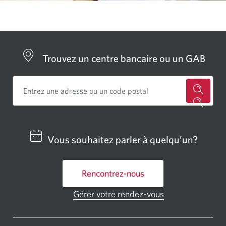
Trouvez un centre bancaire ou un GAB
Cherch
un
centre
Vous souhaitez parler à quelqu’un?
bancai
ou
Rencontrez-nous
un
GAB
Gérer votre rendez-vous
Une
CIBC.
nouvelle
fenêtre
Une