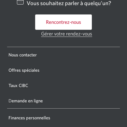
Vous souhaitez parler à quelqu’un?
bancai
ou
Rencontrez-nous
un
GAB
Gérer votre rendez-vous
Une
CIBC.
nouvelle
fenêtre
Une
s'affichera.
Une
Nous contacter
nouvel
nouvelle
fenêtr
fenêtre
Offres spéciales
s'affic
s’affichera.
dans
Taux CIBC
votre
navigat
D
emande en ligne
Finances personnelles