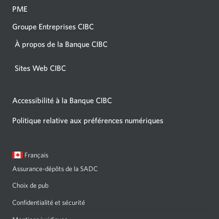
PME
Groupe Entreprises CIBC
À propos de la Banque CIBC
Sites Web CIBC
Accessibilité à la Banque CIBC
Politique relative aux préférences numériques
Langue
Une
Français
sélectionnée:
boîte
Assurance-dépôts de la SADC
de
dialogue
Choix de pub
s'affichera.
Confidentialité et sécurité