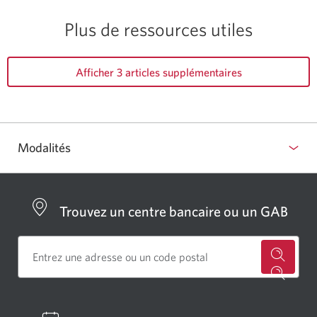
Plus de ressources utiles
Afficher 3 articles supplémentaires
Modalités
Trouvez un centre bancaire ou un GAB
Cherch
un
centre