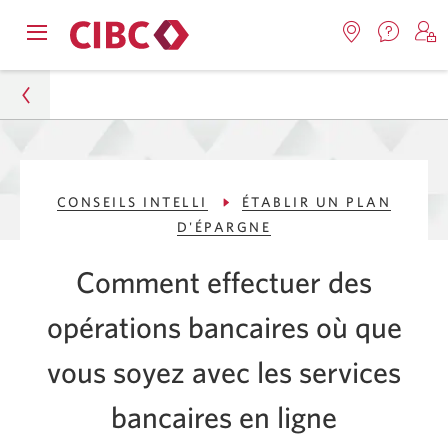
Nous
Opens
Emplacemen
O
contact
Passer
Passer
navigation
Une
u
Une
menu.
nouvel
nouvelle
s
à
au
fenêtr
fenêtre
C
s'affic
Services
contenu
s'affichera.
e
Particuliers
d
bancaires
CONSEILS INTELLI
ÉTABLIR UN PLAN
Conseils Intelli
en
D'ÉPARGNE
direct
Établir un plan d'épargne
Comment effectuer des
Outils bancaires en ligne
opérations bancaires où que
vous soyez avec les services
bancaires en ligne