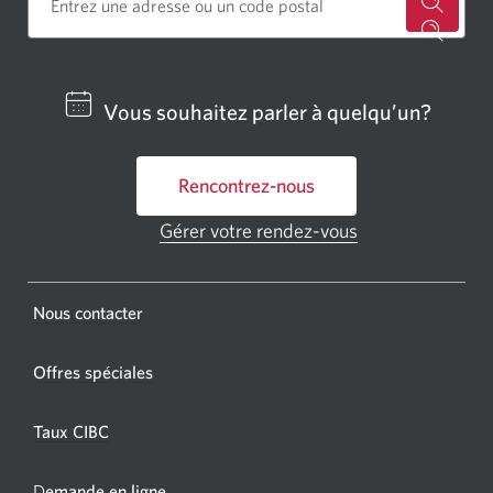
Cherch
un
centre
Vous souhaitez parler à quelqu’un?
bancai
ou
Rencontrez-nous
un
GAB
Gérer votre rendez-vous
Une
CIBC.
nouvelle
fenêtre
Une
s'affichera.
Une
Nous contacter
nouvel
nouvelle
fenêtr
fenêtre
Offres spéciales
s'affic
s’affichera.
dans
Taux CIBC
votre
navigat
D
emande en ligne