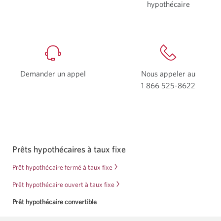
nouvelle
hypothécaire
Une
fenêtre
nouvelle
s'affichera.
fenêtre
s'afficher
Demander un appel
Nous appeler au
1 866 525-8622
Votre
applica
télépho
s'ouvrir
Prêts hypothécaires à taux fixe
Prêt hypothécaire fermé à taux fixe
Prêt hypothécaire ouvert à taux fixe
Prêt hypothécaire convertible