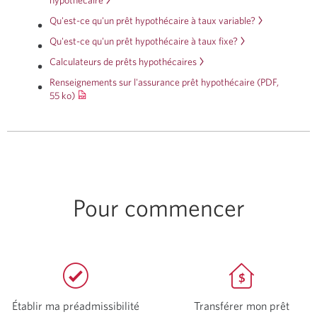
Qu'est-ce qu'un prêt hypothécaire à taux variable?
Qu'est-ce qu'un prêt hypothécaire à taux fixe?
Calculateurs de prêts hypothécaires
Renseignements sur l'assurance prêt hypothécaire (PDF,
55 ko)
Renseignements
sur
l'assurance
prêt
hypothécaire.
Une
nouvelle
fenêtre
Pour commencer
s'affichera
dans
votre
navigateur.
Établir ma préadmissibilité
Une
Transférer mon prêt