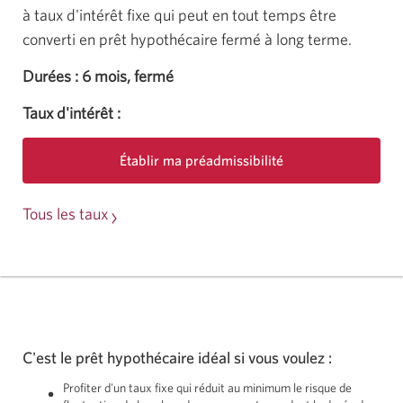
à taux d'intérêt fixe qui peut en tout temps être
converti en prêt hypothécaire fermé à long terme.
Durées : 6 mois, fermé
Taux d'intérêt :
Établir ma préadmissibilité
Une
nouvelle
des
Tous les taux
fenêtre
prêts
s'affichera.
hypothécaires
C
I
B
C
C'est le prêt hypothécaire idéal si vous voulez :
Profiter d'un taux fixe qui réduit au minimum le risque de