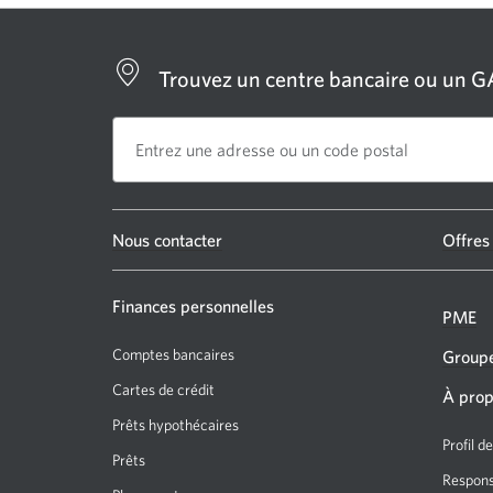
Trouvez un centre bancaire ou un 
Une
Nous contacter
Offres
nouvelle
fenêtre
Finances personnelles
PME
s’affichera.
Comptes bancaires
Groupe
Cartes de crédit
À prop
Prêts hypothécaires
Profil d
Prêts
Responsa