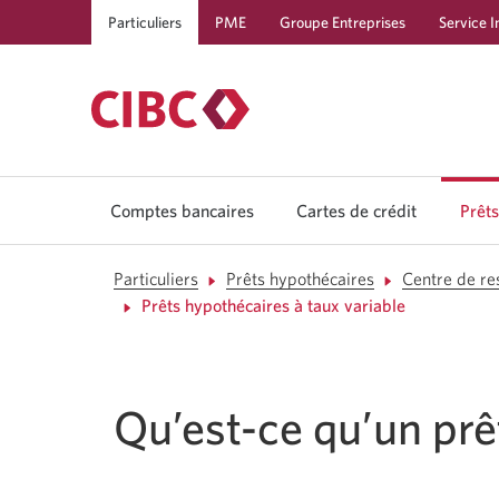
Particuliers
PME
Groupe Entreprises
Service I
Comptes bancaires
Cartes de crédit
Prêts
Passe
aux
prêts
Particuliers
Prêts hypothécaires
Centre de re
et
Prêts hypothécaires à taux variable
marg
de
crédit
Qu’est-ce qu’un prê