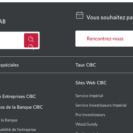
Vous souhaitez par
GAB
Rencontrez-nous
Chercher
Une
un
nouvelle
centre
fenêtre
 spéciales
Taux CIBC
s'affichera.
bancaire
ou
Sites Web CIBC
un
Service Impérial
 Entreprises CIBC
GAB
Service Investisseurs Impérial
Un
os de la Banque CIBC
CIBC.
nou
Pro-Investisseurs
Une
Une
fen
e la Banque
nouvelle
nouvelle
Wood Gundy
Une
s'af
fenêtre
bilité de l’entreprise
nouvelle