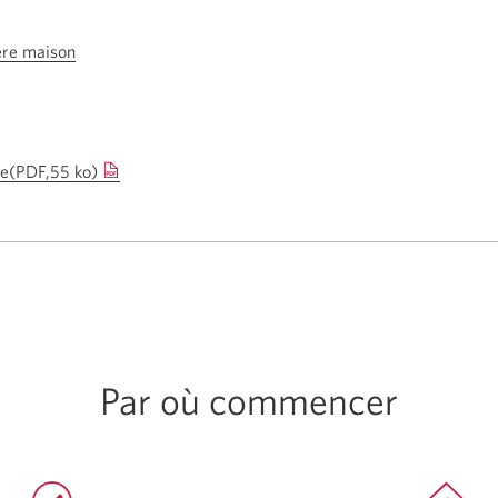
ère maison
re(PDF,55 ko)
Une
nouvelle
fenêtre
s'affichera
dans
votre
navigateur
Par où commencer