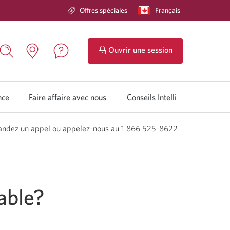
Offres spéciales
Langue
Français
Une
sélectionnée:
boîte
de
dialogue
s'affichera.
de
Ouvrir une session
Services
Nous
Rechercher,
Emplacements.
Bancaires
contacter.
une
Une
en
Une
boîte
nouvelle
direct
nouvelle
de
fenêtre
nce
Faire affaire avec nous
Conseils Intelli
CIBC.
fenêtre
dialogue
s'affichera.
s'ouvrira.
s'affichera.
ndez un appel
ou appelez-nous au 1 866 525-8622
able?