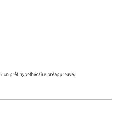
ir un
prêt hypothécaire préapprouvé
Une
.
nouvelle
fenêtre
s'affichera.