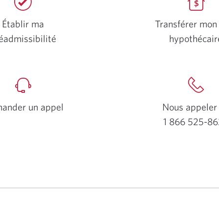
Établir ma
Transférer mon
éadmissibilité
hypothécair
Une
Une
nouvelle
nouve
fenêtre
fenêt
s'affichera.
s'affi
ander un appel
Nous appeler
1 866 525-8
Votre
appli
télép
s'ouvr