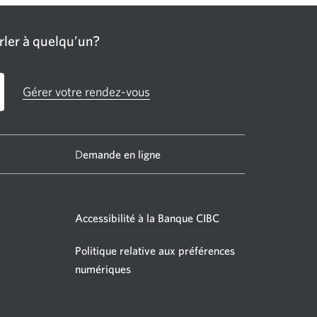
ler à quelqu’un?
Gérer votre rendez-vous
D
emande en ligne
Accessibilité à la Banque CIBC
Politique relative aux préférences
e
velle
numériques
être
fichera.