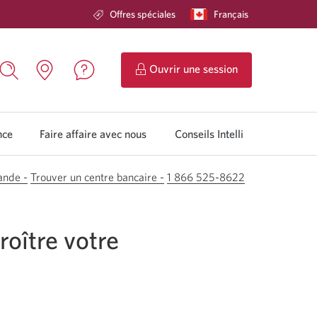
Offres spéciales
Langue
Français
Une
sélectionnée:
boîte
de
dialogue
s'affichera.
de
Ouvrir une session
Services
Nous
Rechercher,
Emplacements.
Bancaires
contacter.
une
Une
en
Une
boîte
nouvelle
direct
nouvelle
de
fenêtre
nce
Faire affaire avec nous
Conseils Intelli
CIBC.
fenêtre
dialogue
s'affichera.
s'ouvrira.
s'affichera.
ande -
Trouver un centre bancaire -
1 866 525-8622
roître votre