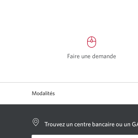
Faire une demande
Une
nouvelle
fenêtre
s'affichera.
Modalités
Trouvez un centre bancaire ou un 