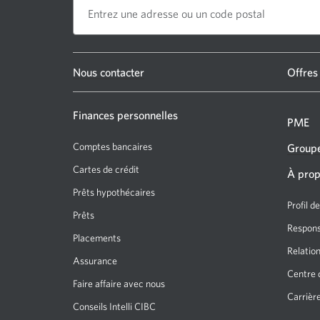
Une
Nous contacter
Offres
nouvelle
fenêtre
Finances personnelles
PME
s’affichera.
Comptes bancaires
Groupe
Cartes de crédit
À prop
Prêts hypothécaires
Profil d
Prêts
Responsa
Placements
Relation
Assurance
Centre 
Faire affaire avec nous
Carrièr
Conseils Intelli CIBC