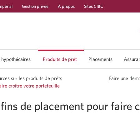
mpérial
Gestion privée
À propos
Sites CIBC
Passer
Passer
Passer
à
au
à
Services
contenu
la
bancaires
navigation
 hypothécaires
Produits de prêt
Placements
Assura
Passer
en
aux
direct
placements
rces sur les produits de prêts
Faire une dem
ire croître votre portefeuille
fins de placement pour faire c