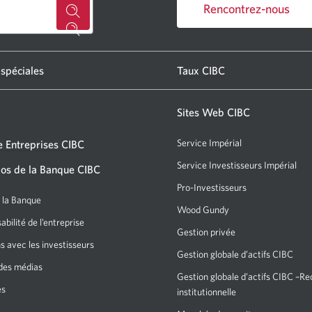
Rencontrez-nous
Chercher
Une
un
nouvelle
centre
fenêtre
 spéciales
Taux CIBC
s'affichera.
bancaire
ou
Sites Web CIBC
un
Service Impérial
 Entreprises CIBC
GAB
Service Investisseurs Impérial
Un
os de la Banque CIBC
CIBC.
nou
Pro-Investisseurs
Une
Une
fen
e la Banque
nouvelle
nouvelle
Wood Gundy
Une
s'af
fenêtre
bilité de l’entreprise
nouvelle
fenêtre
Gestion privée
s'affichera.
fenêtre
s avec les investisseurs
s'affichera
Gestion globale d’actifs CIBC
s’affichera.
des médias
dans
Gestion globale d’actifs CIBC –R
es
votre
institutionnelle