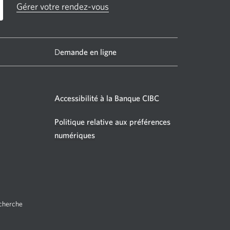
Gérer votre rendez-vous
D
emande en ligne
Accessibilité à la Banque CIBC
Politique relative aux préférences
e
velle
numériques
être
fichera.
echerche