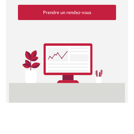
Prendre un rendez-vous
Une
nouvelle
fenêtre
s'affichera.