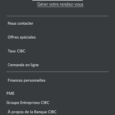
GAB
Gérer votre rendez-vous
Une
CIBC.
nouvelle
fenêtre
Une
s'affichera.
Une
Nous contacter
nouvel
nouvelle
fenêtr
fenêtre
Offres spéciales
s'affic
s’affichera.
dans
Taux CIBC
votre
navigat
D
emande en ligne
Finances personnelles
PME
Groupe Entreprises CIBC
À propos de la Banque CIBC