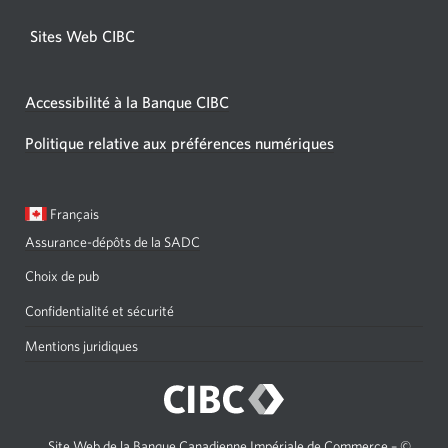
Sites Web CIBC
Accessibilité à la Banque CIBC
Politique relative aux préférences numériques
Langue
Une
Français
sélectionnée:
boîte
Assurance-dépôts de la SADC
de
dialogue
Choix de pub
s'affichera.
Confidentialité et sécurité
Mentions juridiques
Site Web de la Banque Canadienne Impériale de Commerce – ©