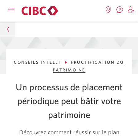
Nous
Opens
Emplacemen
O
contact
Passer
Passer
navigation
Une
u
Une
menu.
nouvel
nouvelle
s
à
au
fenêtr
fenêtre
C
s'affic
Services
contenu
s'affichera.
e
Particuliers
d
bancaires
CONSEILS INTELLI
FRUCTIFICATION DU
Conseils Intelli
en
PATRIMOINE
direct
Fructification du patrimoine
Un processus de placement
Pour constituer un patrimoine, envisagez les
périodique peut bâtir votre
placements automatisés
patrimoine
Découvrez comment réussir sur le plan