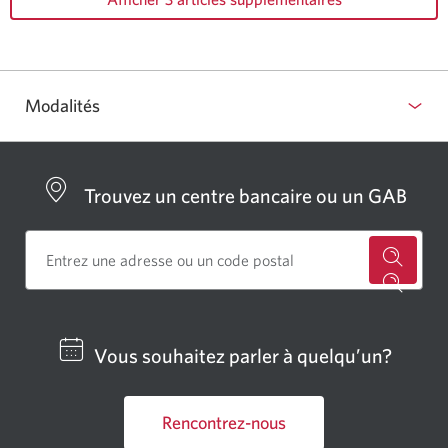
Modalités
Trouvez un centre bancaire ou un GAB
Cherch
un
centre
Vous souhaitez parler à quelqu’un?
bancai
ou
Rencontrez-nous
un