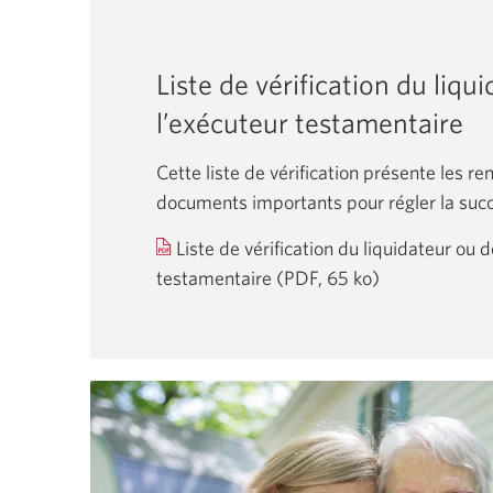
Liste de vérification du liqu
l’exécuteur testamentaire
Cette liste de vérification présente les r
documents importants pour régler la succ
Liste de vérification du liquidateur ou d
testamentaire
(PDF, 65 ko)
Une
nouvelle
fenêtre
s’affichera.