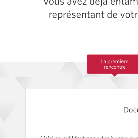
Vous avez déjà entam
représentant de votr
La première
rencontre
Docu