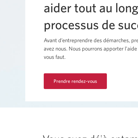
aider tout au lon
processus de suc
Avant d’entreprendre des démarches, pr
avez nous. Nous pourrons apporter l’aide e
vous faut.
Prendre rendez-vous
Une
nouvelle
fenêtre
s’affichera
dans
votre
navigateur.