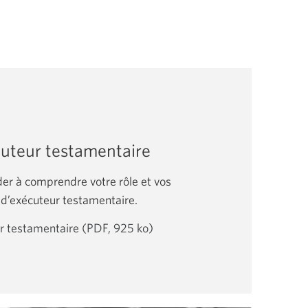
cuteur testamentaire
der à comprendre votre rôle et vos
e d’exécuteur testamentaire.
ur testamentaire (PDF, 925 ko)
Une
nouvelle
fenêtre
s’affichera.