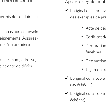
remière rencontre
Apportez également 
L’original de la preu
permis de conduire ou
des exemples de pr
Acte de dé
ire, nous aurons besoin
Certificat 
seignements. Assurez-
nts à la première
Déclaration
funèbres
me les nom, adresse,
Déclaratio
e et date de décès.
Jugement dé
L’original ou la copi
cas échéant)
L’original ou la cop
échéant)