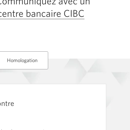
? Communiquez avec un
centre bancaire CIBC
Une
nouvelle
fenêtre
s’affichera.
Homologation
ontre