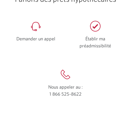
Demander un appel
Établir ma
préadmissibilité
Une
nouvelle
fenêtre
s’affichera
Nous appeler au :
1 866 525-8622
Votre
application
téléphone
s’ouvrira.