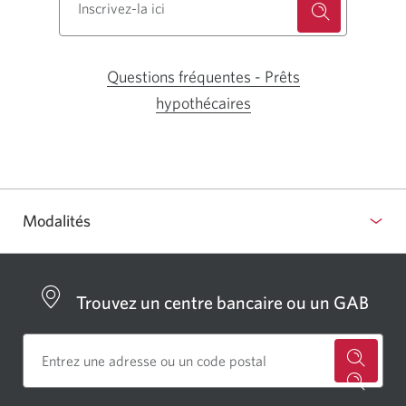
Questions fréquentes - Prêts
hypothécaires
Une
nouvelle
fenêtre
s'affichera
dans
Modalités
votre
navigateur.
Trouvez un centre bancaire ou un GAB
Cherch