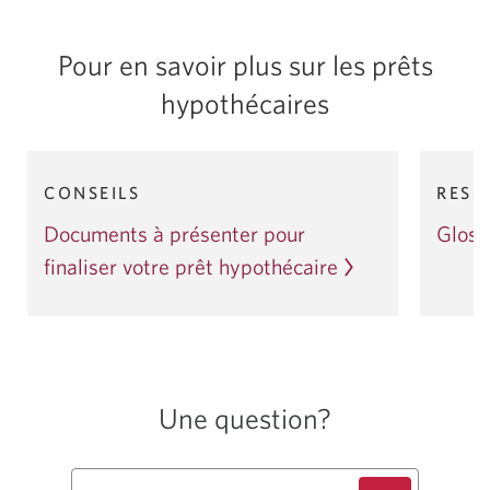
Pour en savoir plus sur les prêts
hypothécaires
Advice
Resource
Article
Article
CONSEILS
RESS
1
2
Next
Documents à présenter pour
Gloss
de
de
4
4
finaliser votre prêt hypothécaire
Une question?