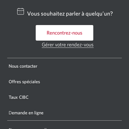
un
centre
Vous souhaitez parler à quelqu’un?
bancai
ou
Rencontrez-nous
un
GAB
Gérer votre rendez-vous
Une
CIBC.
nouvelle
fenêtre
Une
s'affichera.
Une
Nous contacter
nouvel
nouvelle
fenêtr
fenêtre
Offres spéciales
s'affic
s’affichera.
dans
Taux CIBC
votre
navigat
D
emande en ligne