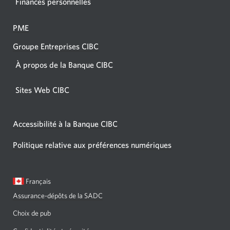
Finances personnelles
PME
Groupe Entreprises CIBC
À propos de la Banque CIBC
Sites Web CIBC
Accessibilité à la Banque CIBC
Politique relative aux préférences numériques
Langue
Une
Français
sélectionnée:
boîte
Assurance-dépôts de la SADC
de
dialogue
Choix de pub
s'affichera.