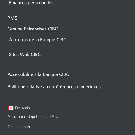
Finances personnelles
PME
Groupe Entreprises CIBC
À propos de la Banque CIBC
Sites Web CIBC
Accessibilité à la Banque CIBC
Politique relative aux préférences numériques
Langue
Une
Français
sélectionnée:
boîte
Assurance-dépôts de la SADC
de
dialogue
Choix de pub
s'affichera.