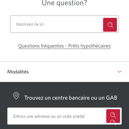
Une question?
Questions fréquentes - Prêts hypothécaires
Une
nouvelle
fenêtre
Modalités
s'affichera
dans
votre
Trouvez un centre bancaire ou un GAB
navigateur.
Cherch