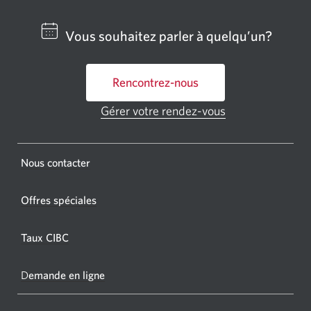
un
centre
Vous souhaitez parler à quelqu’un?
bancai
ou
Rencontrez-nous
un
GAB
Gérer votre rendez-vous
Une
CIBC.
nouvelle
fenêtre
Une
s'affichera.
Une
Nous contacter
nouvel
nouvelle
fenêtr
fenêtre
Offres spéciales
s'affic
s’affichera.
dans
Taux CIBC
votre
navigat
D
emande en ligne