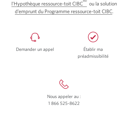
MD
l’Hypothèque ressource-toit CIBC
ou la solution
d’emprunt du Programme ressource-toit CIBC
.
Demander un appel
Établir ma
préadmissibilité
Une
nouvelle
fenêtre
s’affichera
Nous appeler au :
1 866 525-8622
Votre
application
téléphone
s’ouvrira.