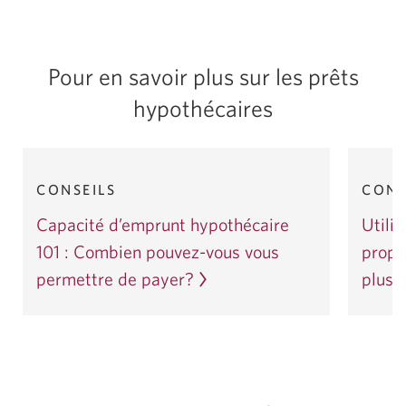
Pour en savoir plus sur les prêts
hypothécaires
1
2
Article
Article
CONSEILS
CONS
1
2
de
de
Capacité d’emprunt hypothécaire
Utilis
Next
4
4
101 : Combien pouvez-vous vous
propr
permettre de payer?
plus 