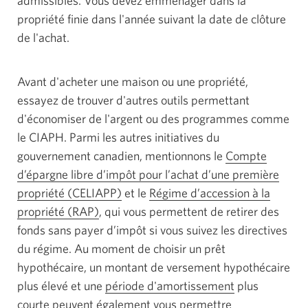
admissibles. Vous devez emménager dans la
propriété finie dans l'année suivant la date de clôture
de l'achat.
Avant d'acheter une maison ou une propriété,
essayez de trouver d'autres outils permettant
d'économiser de l'argent ou des programmes comme
le CIAPH. Parmi les autres initiatives du
gouvernement canadien, mentionnons le
Compte
d’épargne libre d’impôt pour l’achat d’une première
propriété (CELIAPP)
et le
Régime d’accession à la
propriété (RAP)
Une
, qui vous permettent de retirer des
fonds sans payer d’impôt si vous suivez les directives
boite
du régime. Au moment de choisir un prêt
de
hypothécaire, un montant de versement hypothécaire
dialogue
plus
élevé et une
s’affichera.
période d'amortissement
Une
plus
courte peuvent également vous permettre
fenêtre