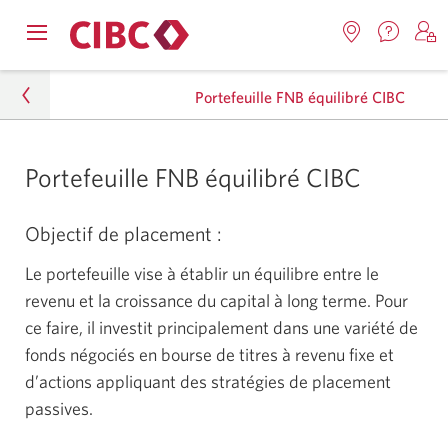
Nous
Opens
Emplacemen
O
contact
Passer
Passer
navigation
Une
u
Une
menu.
Portefeuille FNB équilibré CIBC
nouvel
nouvelle
s
à
au
fenêtr
fenêtre
C
s'affic
Services
contenu
s'affichera.
e
Particuliers
Portefeuille FNB équilibré CIBC
d
bancaires
Placements
en
Objectif de
placement :
direct
Fonds mutuels
Le portefeuille vise à établir un équilibre entre le
revenu et la croissance du capital à long terme. Pour
Portefeuilles FNB CIBC
ce faire, il investit principalement dans une variété de
Portefeuille FNB équilibré CIBC
fonds négociés en bourse de titres à revenu fixe et
d’actions appliquant des stratégies de placement
passives.