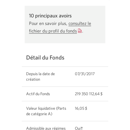
End of interactive chart.
10 principaux avoirs
Pour en savoir plus,
consultez le
fichier du profil du fonds
Une
.
nouvelle
fenêtre
s'affichera.
Détail du Fonds
Depuis la date de
07/31/2017
création
Actif du Fonds
219 350 112,64 $
Valeur liquidative (Parts
16,05 $
de catégorie A)
Admissible aux régimes
Oui†