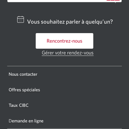
Cherch
un
centre
Vous souhaitez parler à quelqu’un?
bancai
ou
Rencontrez-nous
un
GAB
Gérer votre rendez-vous
Une
CIBC.
nouvelle
fenêtre
Une
s'affichera.
Une
Nous contacter
nouvel
nouvelle
fenêtr
fenêtre
Offres spéciales
s'affic
s’affichera.
dans
Taux CIBC
votre
navigat
D
emande en ligne