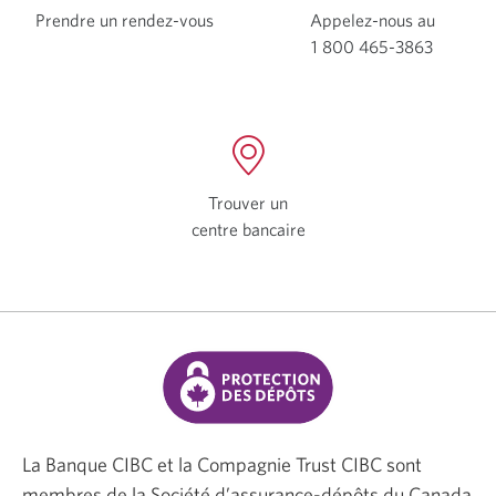
Prendre un
rendez-vous
Une
Appelez-nous au
nouvelle
1 800 465-3863
Votre
fenêtre
applicat
s’affichera.
télépho
s’ouvrira
Trouver un
centre bancaire
Une
nouvelle
fenêtre
s’affichera.
La Banque CIBC et la Compagnie Trust CIBC sont
membres de la Société d’assurance-dépôts du Canada