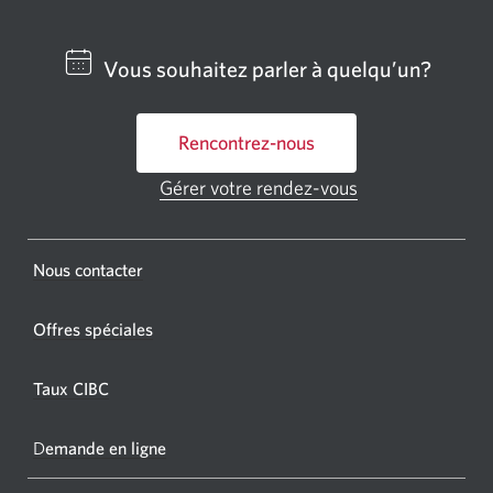
un
centre
Vous souhaitez parler à quelqu’un?
bancai
ou
Rencontrez-nous
un
GAB
Gérer votre rendez-vous
Une
CIBC.
nouvelle
fenêtre
Une
s'affichera.
Une
Nous contacter
nouvel
nouvelle
fenêtr
fenêtre
Offres spéciales
s'affic
s’affichera.
dans
Taux CIBC
votre
navigat
D
emande en ligne