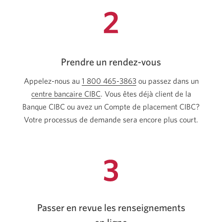
Prendre un rendez-vous
Appelez-nous au
1 800 465-3863
Votre application téléphon
ou passez dans un
centre bancaire CIBC
Une
. Vous êtes déjà client de la
Banque CIBC ou avez un Compte de placement CIBC?
nouvelle
Votre processus de demande sera encore
fenêtre
plus court
.
s’affichera.
Passer en revue les renseignements