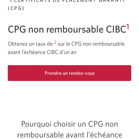
CERTIFICATS DE PLACEMENT GARANTI
(CPG)
1
CPG non remboursable CIBC
2
Obtenez un taux de
sur le CPG non remboursable
avant l’échéance CIBC d’un an
Prendre un rendez-vous
Une
nouvelle
fenêtre
s’affichera.
Pourquoi choisir un CPG non
remboursable avant l’échéance