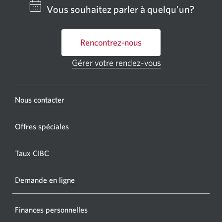
centre
Vous souhaitez parler à quelqu’un?
bancai
ou
Rencontrez-nous
un
GAB
Gérer votre rendez-vous
Une
CIBC.
nouvelle
fenêtre
Une
s'affichera.
Une
Nous contacter
nouvel
nouvelle
fenêtr
fenêtre
Offres spéciales
s'affic
s’affichera.
dans
Taux CIBC
votre
navigat
D
emande en ligne
Finances personnelles