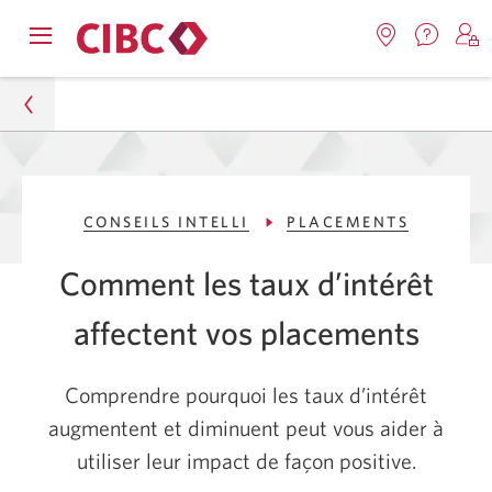
Nous
Opens
Emplacemen
O
contact
Passer
Passer
navigation
Une
u
Une
menu.
nouvel
nouvelle
s
à
au
fenêtr
fenêtre
C
s'affic
Services
contenu
s'affichera.
e
Particuliers
d
bancaires
CONSEILS INTELLI
PLACEMENTS
Conseils Intelli
en
direct
Comment les taux d’intérêt
Placements
affectent vos placements
Comment les taux d’intérêt affectent vos
placements
Comprendre pourquoi les taux d’intérêt
augmentent et diminuent peut vous aider à
utiliser leur impact de façon positive.