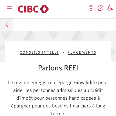
Nous
Opens
Emplacemen
O
contact
Passer
Passer
navigation
Une
u
Une
menu.
nouvel
nouvelle
s
à
au
fenêtr
fenêtre
C
s'affic
Services
contenu
s'affichera.
e
Particuliers
d
bancaires
CONSEILS INTELLI
PLACEMENTS
Conseils Intelli
en
direct
Parlons REEI
Placements
Comment fonctionne le REEI?
Le régime enregistré d’épargne-invalidité peut
aider les personnes admissibles au crédit
d’impôt pour personnes handicapées à
épargner pour des besoins financiers à long
terme.