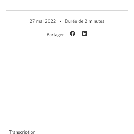
27 mai 2022
Durée de 2 minutes
Partager
Transcription
de