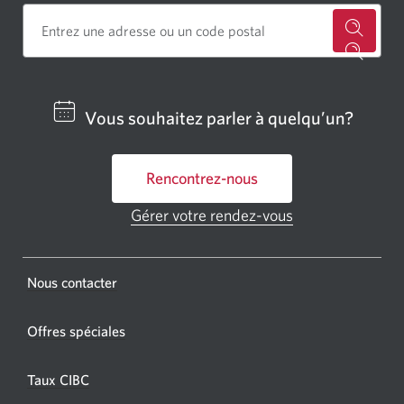
Cherch
un
centre
Vous souhaitez parler à quelqu’un?
bancai
ou
Rencontrez-nous
un
GAB
Gérer votre rendez-vous
Une
CIBC.
nouvelle
fenêtre
Une
s'affichera.
Une
Nous contacter
nouvel
nouvelle
fenêtr
fenêtre
Offres spéciales
s'affic
s’affichera.
dans
Taux CIBC
votre