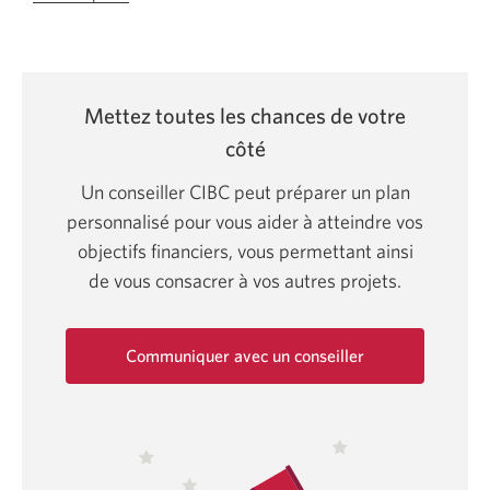
la
vidéo
parlons
REEI.
Mettez toutes les chances de votre
Une
côté
nouvelle
Un conseiller CIBC peut préparer un plan
fenêtre
personnalisé pour vous aider à atteindre vos
s’affichera.
objectifs financiers, vous permettant ainsi
de vous consacrer à vos autres projets.
Communiquer avec un conseiller
Une
nouvelle
fenêtre
s'affichera.