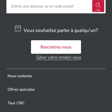
Cherch
un
centre
Vous souhaitez parler à quelqu’un?
bancai
ou
Rencontrez-nous
un
GAB
Gérer votre rendez-vous
Une
CIBC.
nouvelle
fenêtre
Une
s'affichera.
Une
Nous contacter
nouvel
nouvelle
fenêtr
fenêtre
Offres spéciales
s'affic
s’affichera.
dans
Taux CIBC
votre