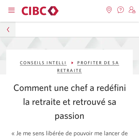
Nous
Opens
Emplacemen
O
contact
Passer
Passer
navigation
Une
u
Une
menu.
nouvel
nouvelle
s
à
au
fenêtr
fenêtre
C
s'affic
Services
contenu
s'affichera.
e
Particuliers
d
bancaires
CONSEILS INTELLI
PROFITER DE SA
Conseils Intelli
en
RETRAITE
direct
Profiter de sa retraite
Comment une chef a redéfini
Une chef sur la voie de la retraite guidée par la
la retraite et retrouvé sa
passion
passion
« Je
me sens libérée de pouvoir me lancer de