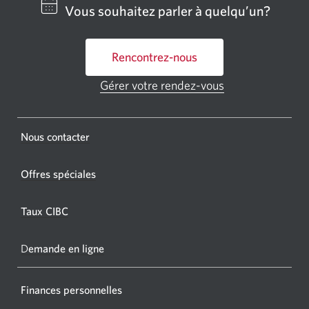
centre
Vous souhaitez parler à quelqu’un?
bancai
ou
Rencontrez-nous
un
GAB
Gérer votre rendez-vous
Une
CIBC.
nouvelle
fenêtre
Une
s'affichera.
Une
Nous contacter
nouvel
nouvelle
fenêtr
fenêtre
Offres spéciales
s'affic
s’affichera.
dans
Taux CIBC
votre
navigat
D
emande en ligne
Finances personnelles