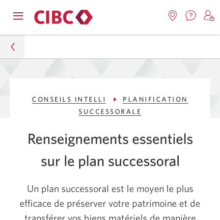
Nous
Opens
Emplacemen
O
contact
Passer
Passer
navigation
Une
u
Une
menu.
nouvel
nouvelle
s
à
au
fenêtr
fenêtre
C
s'affic
Services
contenu
s'affichera.
e
Particuliers
d
bancaires
CONSEILS INTELLI
PLANIFICATION
Conseils Intelli
en
SUCCESSORALE
direct
Planification successorale
Renseignements essentiels
Succession et planification testamentaire pour les
sur le plan successoral
Canadiens
Un plan successoral est le moyen le plus
efficace de préserver votre patrimoine et de
transférer vos biens matériels de manière