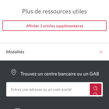
Plus de ressources utiles
Afficher 3 articles supplémentaires
Modalités
Trouvez un centre bancaire ou un GAB
Cherch
un