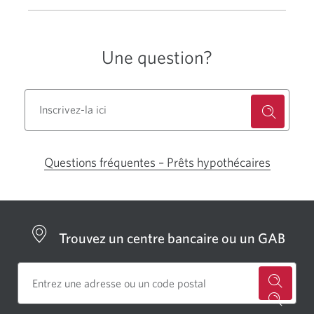
Une question?
Questions fréquentes – Prêts hypothécaires
Une
boîte
de
dialogu
Trouvez un centre bancaire ou un GAB
s'affiche
Cherch