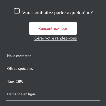
un
centre
Vous souhaitez parler à quelqu’un?
bancai
ou
Rencontrez-nous
un
GAB
Gérer votre rendez-vous
Une
CIBC.
nouvelle
fenêtre
Une
s'affichera.
Une
Nous contacter
nouvel
nouvelle
fenêtr
fenêtre
Offres spéciales
s'affic
s’affichera.
dans
Taux CIBC
votre
navigat
D
emande en ligne