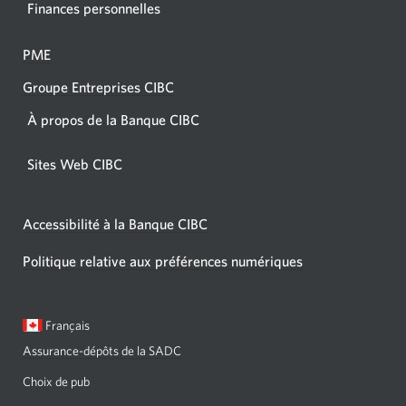
Finances personnelles
PME
Groupe Entreprises CIBC
À propos de la Banque CIBC
Sites Web CIBC
Accessibilité à la Banque CIBC
Politique relative aux préférences numériques
Langue
Une
Français
sélectionnée:
boîte
Assurance-dépôts de la SADC
de
dialogue
Choix de pub
s'affichera.