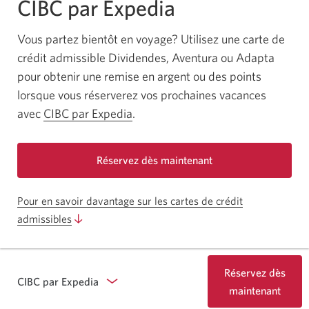
CIBC par Expedia
Vous partez bientôt en voyage? Utilisez une carte de
crédit admissible Dividendes, Aventura ou Adapta
pour obtenir une remise en argent ou des points
lorsque vous réserverez vos prochaines vacances
avec
CIBC par Expedia
Une
.
nouvelle
fenêtre
Réservez dès maintenant
s'affichera.
avec
CIBC
Pour en savoir davantage sur les cartes de crédit
par
admissibles
Expedia.
Une
nouvelle
fenêtre
Réservez dès
s'affiche.
CIBC par Expedia
avec
maintenant
CIBC