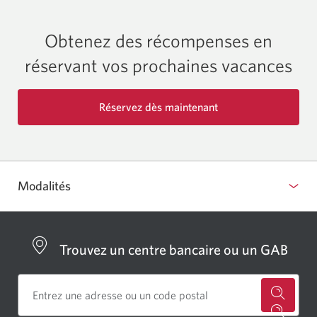
Obtenez des récompenses en
réservant vos prochaines vacances
Réservez dès maintenant
avec
CIBC
par
Expedia.
Modalités
Une
nouvelle
fenêtre
s'affiche.
Trouvez un centre bancaire ou un GAB
Cherch