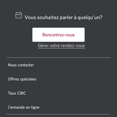
un
centre
Vous souhaitez parler à quelqu’un?
bancai
ou
Rencontrez-nous
un
GAB
Gérer votre rendez-vous
Une
CIBC.
nouvelle
fenêtre
Une
s'affichera.
Une
Nous contacter
nouvel
nouvelle
fenêtr
fenêtre
Offres spéciales
s'affic
s’affichera.
dans
Taux CIBC
votre
navigat
D
emande en ligne