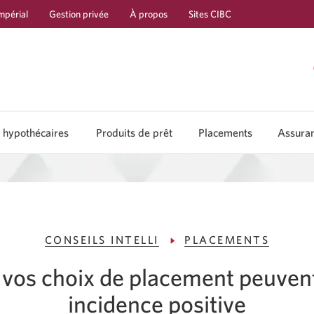
mpérial
Gestion privée
À propos
Sites CIBC
Passer
Passer
Passer
à
au
à
Services
contenu
la
bancaires
navigation
 hypothécaires
Produits de prêt
Placements
Assura
en
direct
CONSEILS INTELLI
PLACEMENTS
os choix de placement peuvent
incidence positive